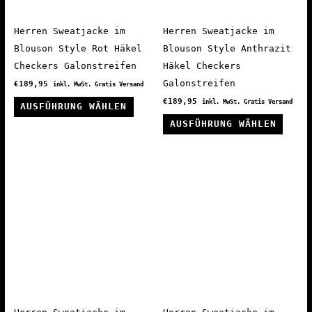
Produktseite
der
gewählt
Produ
Herren Sweatjacke im
Herren Sweatjacke im
werden
gewäh
Blouson Style Rot Häkel
Blouson Style Anthrazit
werde
Checkers Galonstreifen
Häkel Checkers
Galonstreifen
€
189,95
inkl. MwSt. Gratis Versand
Dieses
€
189,95
inkl. MwSt. Gratis Versand
AUSFÜHRUNG WÄHLEN
Produkt
Diese
AUSFÜHRUNG WÄHLEN
weist
Produ
mehrere
weist
Varianten
mehre
auf.
Varia
Die
auf.
Optionen
Die
können
Optio
auf
könne
der
auf
Produktseite
der
gewählt
Produ