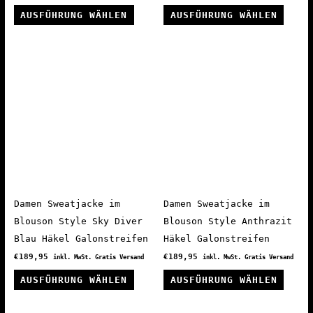
Dieses
Diese
AUSFÜHRUNG WÄHLEN
AUSFÜHRUNG WÄHLEN
Produkt
Produ
weist
weist
mehrere
mehre
Varianten
Varia
auf.
auf.
Die
Die
Optionen
Optio
können
könne
auf
auf
der
der
Produktseite
Produ
Damen Sweatjacke im
Damen Sweatjacke im
gewählt
gewäh
Blouson Style Sky Diver
Blouson Style Anthrazit
werden
werde
Blau Häkel Galonstreifen
Häkel Galonstreifen
€
189,95
€
189,95
inkl. MwSt. Gratis Versand
inkl. MwSt. Gratis Versand
Dieses
Diese
AUSFÜHRUNG WÄHLEN
AUSFÜHRUNG WÄHLEN
Produkt
Produ
weist
weist