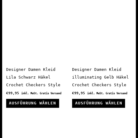
Varianten
mehre
auf.
Varia
Die
auf.
Optionen
Die
können
Optio
auf
könne
der
auf
Produktseite
der
gewählt
Produ
Designer Damen Kleid
Designer Damen Kleid
werden
gewäh
Lila Schwarz Häkel
illuminating Gelb Häkel
werde
Crochet Checkers Style
Crochet Checkers Style
€
99,95
€
99,95
inkl. MwSt. Gratis Versand
inkl. MwSt. Gratis Versand
Dieses
Diese
AUSFÜHRUNG WÄHLEN
AUSFÜHRUNG WÄHLEN
Produkt
Produ
weist
weist
mehrere
mehre
Varianten
Varia