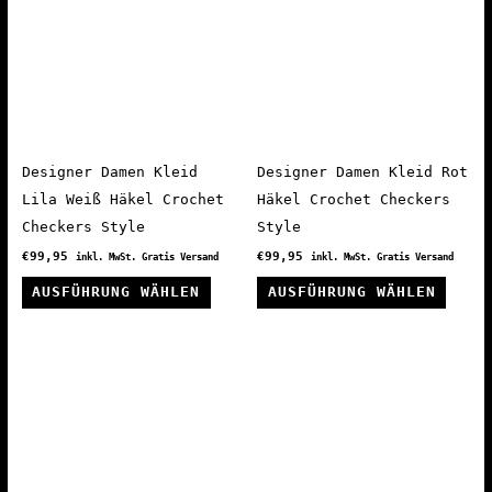
auf.
auf.
Die
Die
Optionen
Optio
können
könne
auf
auf
der
der
Produktseite
Produ
Designer Damen Kleid
Designer Damen Kleid Rot
gewählt
gewäh
Lila Weiß Häkel Crochet
Häkel Crochet Checkers
werden
werde
Checkers Style
Style
€
99,95
€
99,95
inkl. MwSt. Gratis Versand
inkl. MwSt. Gratis Versand
Dieses
Diese
AUSFÜHRUNG WÄHLEN
AUSFÜHRUNG WÄHLEN
Produkt
Produ
weist
weist
mehrere
mehre
Varianten
Varia
auf.
auf.
Die
Die
Optionen
Optio