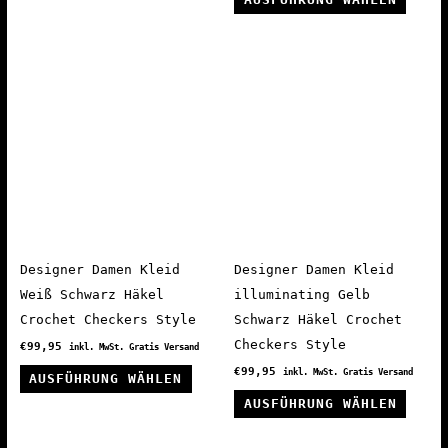
Produ
auf.
weist
Die
mehre
Optionen
Varia
können
auf.
auf
Die
der
Optio
Produktseite
könne
gewählt
auf
werden
der
Produ
Designer Damen Kleid
Designer Damen Kleid
gewäh
Weiß Schwarz Häkel
illuminating Gelb
werde
Crochet Checkers Style
Schwarz Häkel Crochet
Checkers Style
€
99,95
inkl. MwSt. Gratis Versand
Dieses
€
99,95
inkl. MwSt. Gratis Versand
AUSFÜHRUNG WÄHLEN
Produkt
Diese
AUSFÜHRUNG WÄHLEN
weist
Produ
mehrere
weist