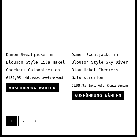
Die
auf.
Optionen
Die
können
Optio
auf
könne
der
auf
Produktseite
der
gewählt
Produ
Damen Sweatjacke im
Damen Sweatjacke im
werden
gewäh
Blouson Style Lila Häkel
Blouson Style Sky Diver
werde
Checkers Galonstreifen
Blau Häkel Checkers
Galonstreifen
€
189,95
inkl. MwSt. Gratis Versand
Dieses
€
189,95
inkl. MwSt. Gratis Versand
AUSFÜHRUNG WÄHLEN
Produkt
Diese
AUSFÜHRUNG WÄHLEN
weist
Produ
mehrere
weist
Varianten
mehre
1
2
→
auf.
Varia
Die
auf.