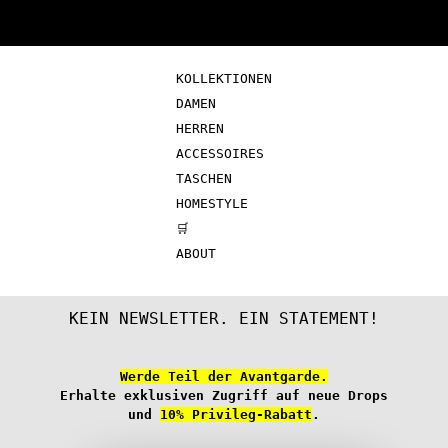
Optionen
Die
können
Optio
auf
könne
KOLLEKTIONEN
der
auf
DAMEN
Produktseite
der
HERREN
gewählt
Produ
ACCESSOIRES
werden
gewäh
TASCHEN
werde
HOMESTYLE
🛒
ABOUT
KEIN NEWSLETTER. EIN STATEMENT!
Werde Teil der Avantgarde.
Erhalte exklusiven Zugriff auf neue Drops
und
10% Privileg-Rabatt
.