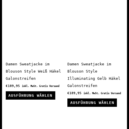
mehrere
mehre
Varianten
Varia
auf.
auf.
Die
Die
Optionen
Optio
können
könne
auf
auf
der
der
Produktseite
Produ
Damen Sweatjacke im
Damen Sweatjacke im
gewählt
gewäh
Blouson Style Weiß Häkel
Blouson Style
werden
werde
Galonstreifen
Illuminating Gelb Häkel
Galonstreifen
€
189,95
inkl. MwSt. Gratis Versand
Dieses
€
189,95
inkl. MwSt. Gratis Versand
AUSFÜHRUNG WÄHLEN
Produkt
Diese
AUSFÜHRUNG WÄHLEN
weist
Produ
mehrere
weist
Varianten
mehre
auf.
Varia