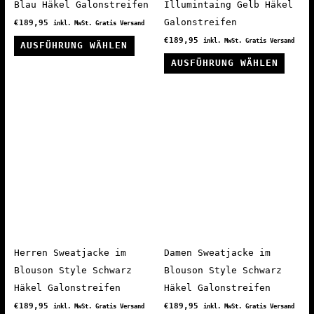
werden
Blau Häkel Galonstreifen
Illumintaing Gelb Häkel
Galonstreifen
€
189,95
inkl. MwSt. Gratis Versand
Dieses
€
189,95
inkl. MwSt. Gratis Versand
AUSFÜHRUNG WÄHLEN
Produkt
Diese
AUSFÜHRUNG WÄHLEN
weist
Produ
mehrere
weist
Varianten
mehre
auf.
Varia
Die
auf.
Optionen
Die
können
Optio
auf
könne
der
auf
Produktseite
der
gewählt
Produ
Herren Sweatjacke im
Damen Sweatjacke im
werden
gewäh
Blouson Style Schwarz
Blouson Style Schwarz
werde
Häkel Galonstreifen
Häkel Galonstreifen
€
189,95
€
189,95
inkl. MwSt. Gratis Versand
inkl. MwSt. Gratis Versand