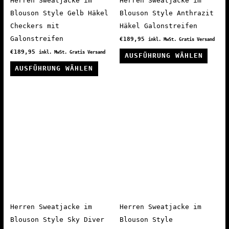
Herren Sweatjacke im
Herren Sweatjacke im
werden
gewäh
Blouson Style Gelb Häkel
Blouson Style Anthrazit
werde
Checkers mit
Häkel Galonstreifen
Galonstreifen
€
189,95
inkl. MwSt. Gratis Versand
Diese
€
189,95
inkl. MwSt. Gratis Versand
AUSFÜHRUNG WÄHLEN
Dieses
Produ
AUSFÜHRUNG WÄHLEN
Produkt
weist
weist
mehre
mehrere
Varia
Varianten
auf.
auf.
Die
Die
Optio
Optionen
könne
können
auf
auf
der
der
Produ
Produktseite
gewäh
Herren Sweatjacke im
Herren Sweatjacke im
gewählt
werde
Blouson Style Sky Diver
Blouson Style