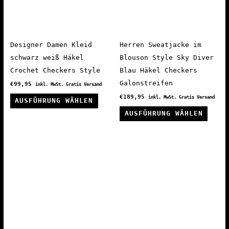
können
könne
auf
auf
der
der
Produktseite
Produ
Designer Damen Kleid
Herren Sweatjacke im
gewählt
gewäh
schwarz weiß Häkel
Blouson Style Sky Diver
werden
werde
Crochet Checkers Style
Blau Häkel Checkers
Galonstreifen
€
99,95
inkl. MwSt. Gratis Versand
Dieses
€
189,95
inkl. MwSt. Gratis Versand
AUSFÜHRUNG WÄHLEN
Produkt
Diese
AUSFÜHRUNG WÄHLEN
weist
Produ
mehrere
weist
Varianten
mehre
auf.
Varia
Die
auf.
Optionen
Die
können
Optio
auf
könne
der
auf