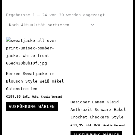
Nach
Ergebnisse 1 – 24 von 30 werden angezeigt
Aktualität
sortiert
Herren Sweatjacke im
Blouson Style Weiß Häkel
Galonstreifen
€
189,95
inkl. MwSt. Gratis Versand
Designer Damen Kleid
Dieses
AUSFÜHRUNG WÄHLEN
Anthrazit Schwarz Häkel
Produkt
Crochet Checkers Style
weist
€
99,95
inkl. MwSt. Gratis Versand
mehrere
Diese
Varianten
AUSFÜHRUNG WÄHLEN