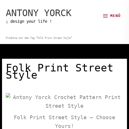
Zum
ANTONY YORCK
Inhalt
MENÜ
springen
¡ design your life !
Produkte mit dem Tag “Folk Print Street Style”
Folk Print Street
Style
Folk Print Street Style – Choose
Yours!