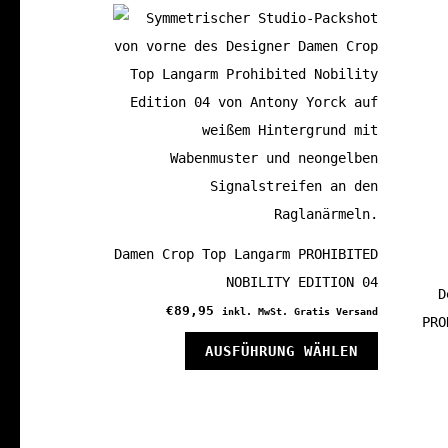
Damen Crop Top Langarm PROHIBITED
NOBILITY EDITION 04
D
€
89,95
inkl. MwSt. Gratis Versand
PRO
Dieses
AUSFÜHRUNG WÄHLEN
Produkt
weist
mehrere