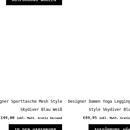
Produkt
weist
mehrere
n
Varianten
auf.
Die
Optionen
können
auf
der
eite
Produktseite
gewählt
gner Sporttasche Mesh Style
Designer Damen Yoga Leggin
werden
Skydiver Blau Weiß
Style Skydiver Bl
€
149,00
€
89,95
inkl. MwSt. Gratis Versand
inkl. MwSt. Grati
IN DEN WARENKORB
AUSFÜHRUNG WÄ