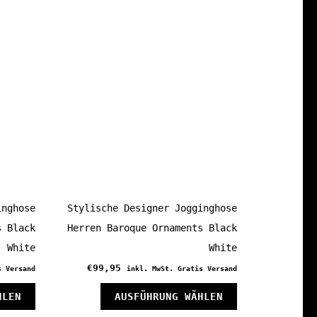
inghose
Stylische Designer Jogginghose
s Black
Herren Baroque Ornaments Black
White
White
€
99,95
s Versand
inkl. MwSt. Gratis Versand
Dieses
Dieses
HLEN
AUSFÜHRUNG WÄHLEN
Produkt
Produkt