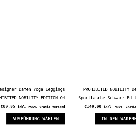
esigner Damen Yoga Leggings
PROHIBITED NOBILITY D
HIBITED NOBILITY EDITION 04
Sporttasche Schwarz Edi
€
89,95
€
149,00
inkl. MwSt. Gratis Versand
inkl. MwSt. Grati
Dieses
AUSFÜHRUNG WÄHLEN
IN DEN WAREN
Produkt
weist