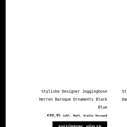
Stylishe Designer Jogginghose
St
Herren Baroque Ornaments Black
Da
Blue
€
99,95
inkl. MwSt. Gratis Versand
Dieses
AUSFÜHRUNG WÄHLEN