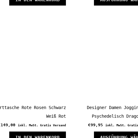
rttasche Rote Rosen Schwarz
Designer Damen Joggi
Weiß Rot
Psychedelisch Drag
€
149,00
€
99,95
inkl. MwSt. Gratis Versand
inkl. MwSt. Grati
IN DEN WARENKORB
AUSFÜHRUNG WÄ