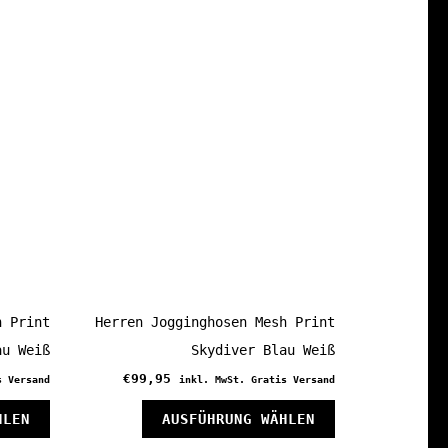
weist
weist
mehrere
mehrere
Varianten
Varianten
auf.
auf.
Die
Die
Optionen
Optionen
können
können
auf
auf
der
der
Produktseite
Produktseite
gewählt
gewählt
h Print
Herren Jogginghosen Mesh Print
werden
werden
au Weiß
Skydiver Blau Weiß
€
99,95
s Versand
inkl. MwSt. Gratis Versand
Dieses
Dieses
HLEN
AUSFÜHRUNG WÄHLEN
Produkt
Produkt