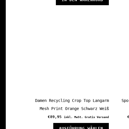
Damen Recycling Crop Top Langarm
Spo
Mesh Print Orange Schwarz Weiß
€
89,95
inkl. MwSt. Gratis Versand
Dieses
AUSFÜHRUNG WÄHLEN