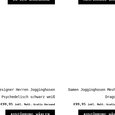
n
eite
esigner Herren Jogginghosen
Damen Jogginghosen Mes
Psychedelisch schwarz weiß
Drag
€
99,95
€
99,95
inkl. MwSt. Gratis Versand
inkl. MwSt. Grati
Dieses
AUSFÜHRUNG WÄHLEN
AUSFÜHRUNG WÄ