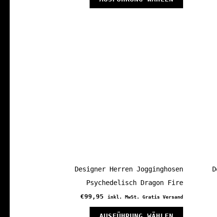
Produkt
weist
mehrere
Variante
auf.
Die
Optionen
können
auf
der
Produkts
gewählt
Designer Herren Jogginghosen
D
werden
Psychedelisch Dragon Fire
€
99,95
inkl. MwSt. Gratis Versand
Dieses
AUSFÜHRUNG WÄHLEN