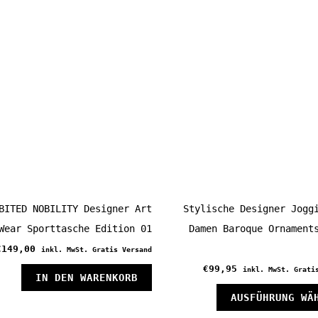
n
mehrere
Varianten
auf.
Die
Optionen
können
auf
eite
der
Produktseite
gewählt
BITED NOBILITY Designer Art
Stylische Designer Jogg
werden
Wear Sporttasche Edition 01
Damen Baroque Ornament
€
149,00
inkl. MwSt. Gratis Versand
€
99,95
inkl. MwSt. Grati
IN DEN WARENKORB
AUSFÜHRUNG WÄ