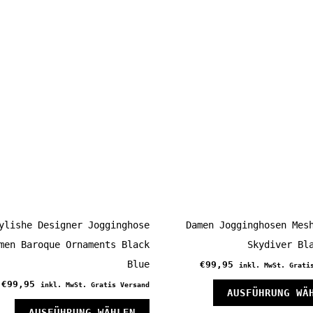
ylishe Designer Jogginghose
Damen Jogginghosen Mes
men Baroque Ornaments Black
Skydiver Bl
Blue
€
99,95
inkl. MwSt. Grati
€
99,95
inkl. MwSt. Gratis Versand
AUSFÜHRUNG WÄ
Dieses
AUSFÜHRUNG WÄHLEN