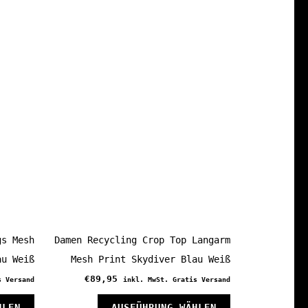
weist
weist
mehrere
mehrere
Varianten
Varianten
auf.
auf.
Die
Die
Optionen
Optionen
können
können
auf
auf
der
der
Produktseite
Produktseite
gewählt
gewählt
werden
werden
gs Mesh
Damen Recycling Crop Top Langarm
au Weiß
Mesh Print Skydiver Blau Weiß
€
89,95
s Versand
inkl. MwSt. Gratis Versand
Dieses
Dieses
HLEN
AUSFÜHRUNG WÄHLEN