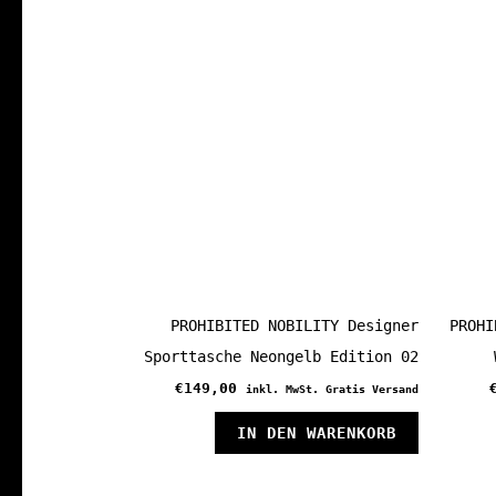
Variante
auf.
Die
Optionen
können
auf
der
Produkts
gewählt
werden
PROHIBITED NOBILITY Designer
PROHI
Sporttasche Neongelb Edition 02
€
149,00
inkl. MwSt. Gratis Versand
IN DEN WARENKORB