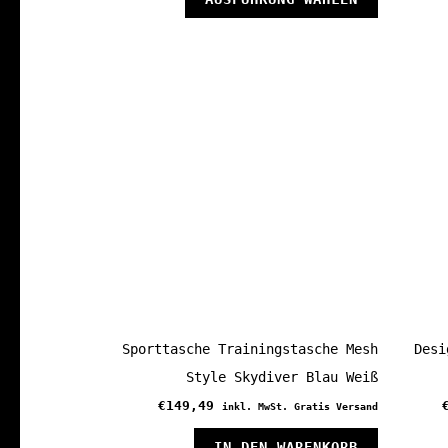
Produkt
weist
mehrere
Variante
auf.
Die
Optionen
können
auf
der
Produkts
gewählt
Sporttasche Trainingstasche Mesh
Desi
werden
Style Skydiver Blau Weiß
€
149,49
inkl. MwSt. Gratis Versand
IN DEN WARENKORB