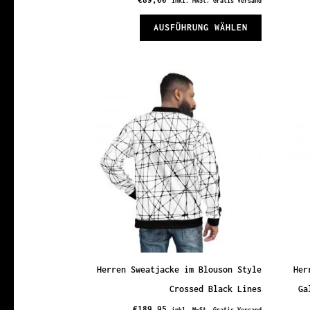
inkl. MwSt. Gratis Versand
Dieses
AUSFÜHRUNG WÄHLEN
Produkt
weist
mehrere
Varianten
auf.
Die
Optionen
können
auf
der
Produktsei
gewählt
Herren Sweatjacke im Blouson Style
Her
werden
Crossed Black Lines
Ga
€
189,95
inkl. MwSt. Gratis Versand