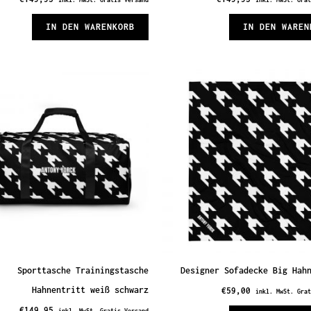
IN DEN WARENKORB
IN DEN WAREN
Sporttasche Trainingstasche
Designer Sofadecke Big Hah
Hahnentritt weiß schwarz
€
59,00
inkl. MwSt. Gra
€
149,95
inkl. MwSt. Gratis Versand