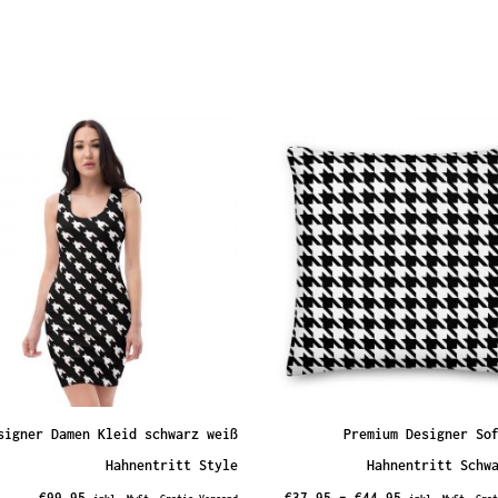
ität
rt
signer Damen Kleid schwarz weiß
Premium Designer So
Hahnentritt Style
Hahnentritt Schw
€
99,95
€
37,95
–
€
44,95