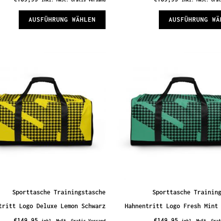
Dieses
AUSFÜHRUNG WÄHLEN
AUSFÜHRUNG WÄ
Produkt
weist
mehrere
Varianten
auf.
Die
Optionen
können
auf
der
te
Produktseite
gewählt
Sporttasche Trainingstasche
Sporttasche Trainin
werden
tritt Logo Deluxe Lemon Schwarz
Hahnentritt Logo Fresh Mint
€
149,95
€
149,95
inkl. MwSt. Gratis Versand
inkl. MwSt. Gra