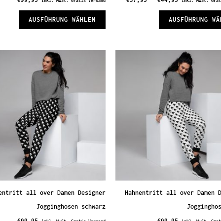
inkl. MwSt. Gratis Versand
inkl. MwSt. Gra
Dieses
AUSFÜHRUNG WÄHLEN
AUSFÜHRUNG WÄ
Produkt
weist
mehrere
Varianten
auf.
Die
Optionen
können
auf
der
te
Produktseite
gewählt
entritt all over Damen Designer
Hahnentritt all over Damen 
werden
Jogginghosen schwarz
Joggingho
€
99,95
€
99,95