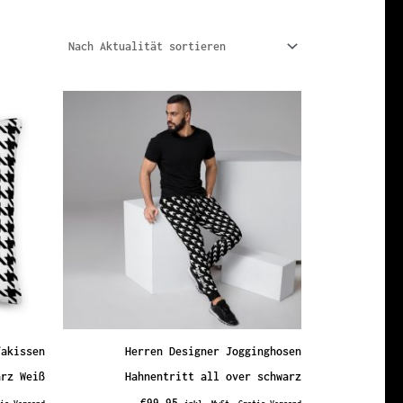
fakissen
Herren Designer Jogginghosen
arz Weiß
Hahnentritt all over schwarz
€
99,95