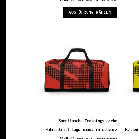
Dieses
AUSFÜHRUNG WÄHLEN
Produkt
weist
mehrere
Varianten
auf.
Die
Optionen
können
auf
der
Produktsei
gewählt
Sporttasche Trainingstasche
werden
Hahnentritt Logo mandarin schwarz
Hahnen
€
149,95
inkl. MwSt. Gratis Versand