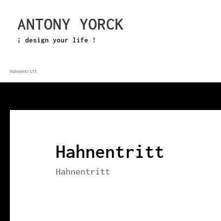
Zum
ANTONY YORCK
Inhalt
springen
¡ design your life !
Hahnentritt
Hahnentritt
Hahnentritt