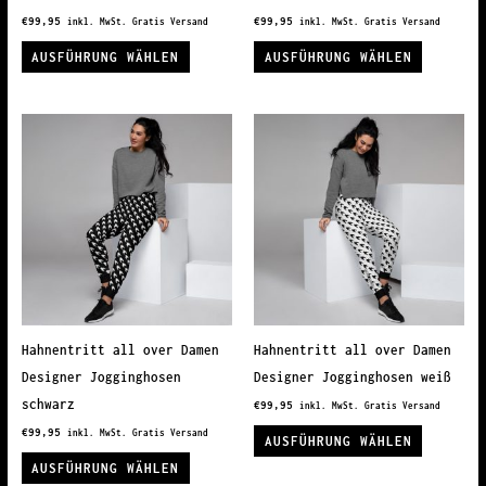
€
99,95
€
99,95
inkl. MwSt. Gratis Versand
inkl. MwSt. Gratis Versand
Dieses
Dieses
AUSFÜHRUNG WÄHLEN
AUSFÜHRUNG WÄHLEN
Produkt
Produkt
weist
weist
mehrere
mehrere
Varianten
Variante
auf.
auf.
Die
Die
Optionen
Optionen
können
können
auf
auf
der
der
Produktseite
Produkts
Hahnentritt all over Damen
Hahnentritt all over Damen
gewählt
gewählt
Designer Jogginghosen
Designer Jogginghosen weiß
werden
werden
schwarz
€
99,95
inkl. MwSt. Gratis Versand
Dieses
€
99,95
inkl. MwSt. Gratis Versand
AUSFÜHRUNG WÄHLEN
Dieses
Produkt
AUSFÜHRUNG WÄHLEN
Produkt
weist