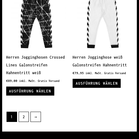
auf.
Variante
Die
auf.
Optionen
Die
können
Optionen
auf
können
der
auf
Produktseite
der
gewählt
Produkts
Herren Jogginghosen Crossed
Herren Jogginghose weiß
werden
gewählt
Lines Galonstreifen
Galonstreifen Hahnentritt
werden
Hahnentritt weiß
€
79,95
inkl. MwSt. Gratis Versand
Dieses
€
89,00
inkl. MwSt. Gratis Versand
AUSFÜHRUNG WÄHLEN
Dieses
Produkt
AUSFÜHRUNG WÄHLEN
Produkt
weist
weist
mehrere
mehrere
Variante
1
2
→
Varianten
auf.
auf.
Die
Die
Optionen