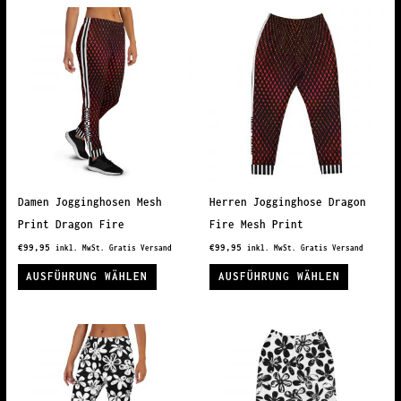
mehrere
mehrere
Varianten
Variante
auf.
auf.
Die
Die
Optionen
Optionen
können
können
auf
auf
der
der
Produktseite
Produkts
Damen Jogginghosen Mesh
Herren Jogginghose Dragon
gewählt
gewählt
Print Dragon Fire
Fire Mesh Print
werden
werden
€
99,95
€
99,95
inkl. MwSt. Gratis Versand
inkl. MwSt. Gratis Versand
Dieses
Dieses
AUSFÜHRUNG WÄHLEN
AUSFÜHRUNG WÄHLEN
Produkt
Produkt
weist
weist
mehrere
mehrere
Varianten
Variante
auf.
auf.