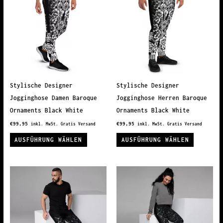
Stylische Designer
Stylische Designer
Jogginghose Damen Baroque
Jogginghose Herren Baroque
Ornaments Black White
Ornaments Black White
€
99,95
€
99,95
inkl. MwSt. Gratis Versand
inkl. MwSt. Gratis Versand
Dieses
Dieses
AUSFÜHRUNG WÄHLEN
AUSFÜHRUNG WÄHLEN
Produkt
Produkt
weist
weist
mehrere
mehrere
Varianten
Variante
auf.
auf.
Die
Die
Optionen
Optionen