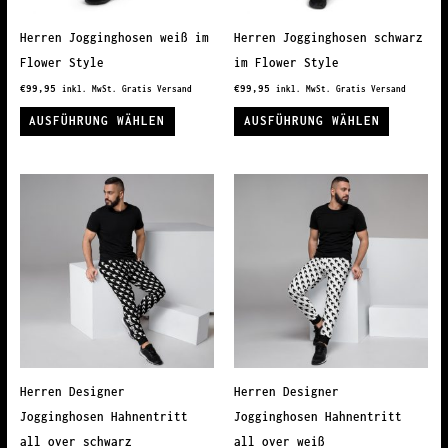
der
der
Produktseite
Produkts
Herren Jogginghosen weiß im
Herren Jogginghosen schwarz
gewählt
gewählt
Flower Style
im Flower Style
werden
werden
€
99,95
€
99,95
inkl. MwSt. Gratis Versand
inkl. MwSt. Gratis Versand
Dieses
Dieses
AUSFÜHRUNG WÄHLEN
AUSFÜHRUNG WÄHLEN
Produkt
Produkt
weist
weist
mehrere
mehrere
Varianten
Variante
auf.
auf.
Die
Die
Optionen
Optionen
können
können
auf
auf
der
der
Produktseite
Produkts
Herren Designer
Herren Designer
gewählt
gewählt
Jogginghosen Hahnentritt
Jogginghosen Hahnentritt
werden
werden
all over schwarz
all over weiß