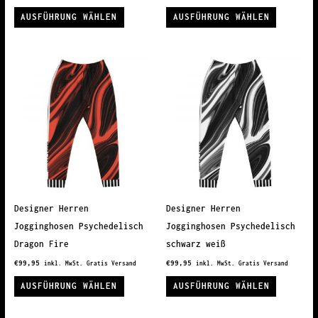
Dieses
Dieses
AUSFÜHRUNG WÄHLEN
AUSFÜHRUNG WÄHLEN
Produkt
Produkt
weist
weist
mehrere
mehrere
Varianten
Variante
auf.
auf.
Die
Die
Optionen
Optionen
können
können
auf
auf
der
der
Produktseite
Produkts
Designer Herren
Designer Herren
gewählt
gewählt
Jogginghosen Psychedelisch
Jogginghosen Psychedelisch
werden
werden
Dragon Fire
schwarz weiß
€
99,95
€
99,95
inkl. MwSt. Gratis Versand
inkl. MwSt. Gratis Versand
Dieses
Dieses
AUSFÜHRUNG WÄHLEN
AUSFÜHRUNG WÄHLEN
Produkt
Produkt
weist
weist