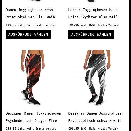
der
der
Produktseite
Produkts
Damen Jogginghosen Mesh
Herren Jogginghosen Mesh
gewählt
gewählt
Print Skydiver Blau Weiß
Print Skydiver Blau Weiß
werden
werden
€
99,95
€
99,95
inkl. MwSt. Gratis Versand
inkl. MwSt. Gratis Versand
Dieses
Dieses
AUSFÜHRUNG WÄHLEN
AUSFÜHRUNG WÄHLEN
Produkt
Produkt
weist
weist
mehrere
mehrere
Varianten
Variante
auf.
auf.
Die
Die
Optionen
Optionen
können
können
auf
auf
der
der
Produktseite
Produkts
Designer Damen Jogginghosen
Designer Damen Jogginghosen
gewählt
gewählt
Psychedelisch Dragon Fire
Psychedelisch schwarz weiß
werden
werden
€
99,95
€
99,95
inkl. MwSt. Gratis Versand
inkl. MwSt. Gratis Versand