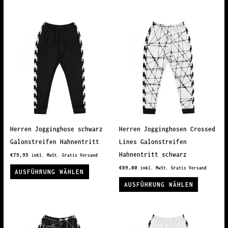
weist
mehrere
mehrere
Variante
Varianten
auf.
auf.
Die
Die
Optionen
Optionen
können
können
auf
auf
der
der
Produkts
Produktseite
gewählt
Herren Jogginghose schwarz
Herren Jogginghosen Crossed
gewählt
werden
Galonstreifen Hahnentritt
Lines Galonstreifen
werden
Hahnentritt schwarz
€
79,95
inkl. MwSt. Gratis Versand
Dieses
€
89,00
inkl. MwSt. Gratis Versand
AUSFÜHRUNG WÄHLEN
Produkt
Dieses
AUSFÜHRUNG WÄHLEN
weist
Produkt
mehrere
weist
Varianten
mehrere