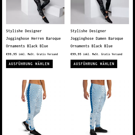
können
können
auf
auf
der
der
Produktseite
Produkts
Stylishe Designer
Stylishe Designer
gewählt
gewählt
Jogginghose Herren Baroque
Jogginghose Damen Baroque
werden
werden
Ornaments Black Blue
Ornaments Black Blue
€
99,95
€
99,95
inkl. MwSt. Gratis Versand
inkl. MwSt. Gratis Versand
Dieses
Dieses
AUSFÜHRUNG WÄHLEN
AUSFÜHRUNG WÄHLEN
Produkt
Produkt
weist
weist
mehrere
mehrere
Varianten
Variante
auf.
auf.
Die
Die
Optionen
Optionen
können
können
auf
auf