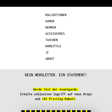
Optionen
können
können
auf
KOLLEKTIONEN
auf
der
DAMEN
der
Produkts
HERREN
Produktseite
gewählt
ACCESSOIRES
gewählt
werden
TASCHEN
werden
HOMESTYLE
🛒
ABOUT
KEIN NEWSLETTER. EIN STATEMENT!
Werde Teil der Avantgarde.
Erhalte exklusiven Zugriff auf neue Drops
und
10% Privileg-Rabatt
.