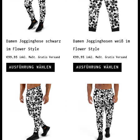
Die
Die
Optionen
Optionen
können
können
auf
auf
der
der
Produktseite
Produkts
Damen Jogginghose schwarz
Damen Jogginghosen weiß im
gewählt
gewählt
im Flower Style
Flower Style
werden
werden
€
99,95
€
99,95
inkl. MwSt. Gratis Versand
inkl. MwSt. Gratis Versand
Dieses
Dieses
AUSFÜHRUNG WÄHLEN
AUSFÜHRUNG WÄHLEN
Produkt
Produkt
weist
weist
mehrere
mehrere
Varianten
Variante
auf.
auf.
Die
Die
Optionen
Optionen
können
können
auf
auf