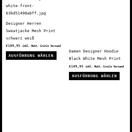
Designer Herren
Sweatjacke Mesh Print
schwarz weiß
€
189,95
inkl. MwSt. Gratis Versand
Damen Designer Hoodie
Dieses
AUSFÜHRUNG WÄHLEN
Black White Mesh Print
Produkt
€
149,95
inkl. MwSt. Gratis Versand
weist
Diese
mehrere
AUSFÜHRUNG WÄHLEN
Produ
Varianten
weist
auf.
mehre
Die
Varia
Optionen
auf.
können
Die
auf
Optio
der