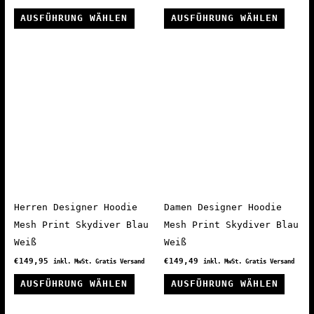
Dieses
Diese
AUSFÜHRUNG WÄHLEN
AUSFÜHRUNG WÄHLEN
Produkt
Produ
weist
weist
mehrere
mehre
Varianten
Varia
auf.
auf.
Die
Die
Optionen
Optio
können
könne
auf
auf
der
der
Produktseite
Produ
Herren Designer Hoodie
Damen Designer Hoodie
gewählt
gewäh
Mesh Print Skydiver Blau
Mesh Print Skydiver Blau
werden
werde
Weiß
Weiß
€
149,95
€
149,49
inkl. MwSt. Gratis Versand
inkl. MwSt. Gratis Versand
Dieses
Diese
AUSFÜHRUNG WÄHLEN
AUSFÜHRUNG WÄHLEN
Produkt
Produ
weist
weist