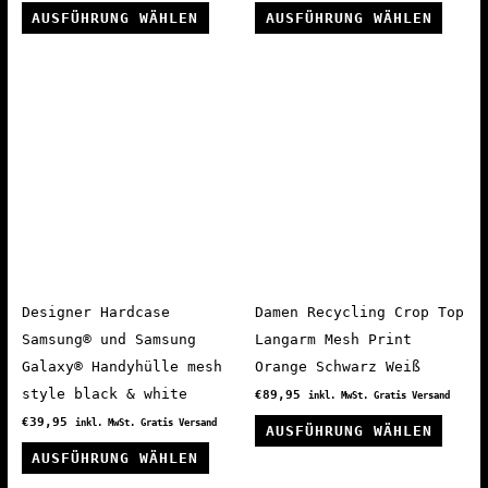
Dieses
Diese
AUSFÜHRUNG WÄHLEN
AUSFÜHRUNG WÄHLEN
Produkt
Produ
weist
weist
mehrere
mehre
Varianten
Varia
auf.
auf.
Die
Die
Optionen
Optio
können
könne
auf
auf
der
der
Produktseite
Produ
Designer Hardcase
Damen Recycling Crop Top
gewählt
gewäh
Samsung® und Samsung
Langarm Mesh Print
werden
werde
Galaxy® Handyhülle mesh
Orange Schwarz Weiß
style black & white
€
89,95
inkl. MwSt. Gratis Versand
Diese
€
39,95
inkl. MwSt. Gratis Versand
AUSFÜHRUNG WÄHLEN
Dieses
Produ
AUSFÜHRUNG WÄHLEN
Produkt
weist