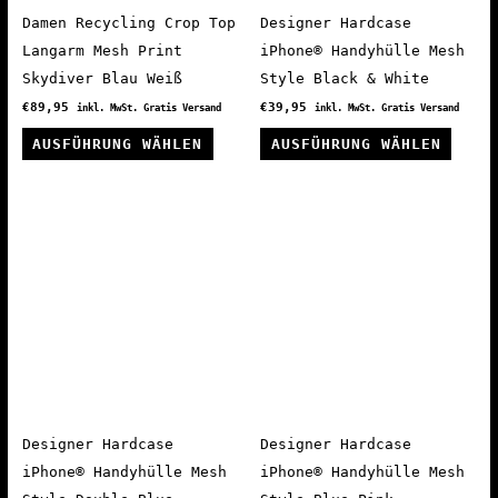
Produ
Damen Recycling Crop Top
Designer Hardcase
gewäh
Langarm Mesh Print
iPhone® Handyhülle Mesh
werde
Skydiver Blau Weiß
Style Black & White
€
89,95
€
39,95
inkl. MwSt. Gratis Versand
inkl. MwSt. Gratis Versand
Dieses
Diese
AUSFÜHRUNG WÄHLEN
AUSFÜHRUNG WÄHLEN
Produkt
Produ
weist
weist
mehrere
mehre
Varianten
Varia
auf.
auf.
Die
Die
Optionen
Optio
können
könne
auf
auf
der
der
Produktseite
Produ
Designer Hardcase
Designer Hardcase
gewählt
gewäh
iPhone® Handyhülle Mesh
iPhone® Handyhülle Mesh
werden
werde