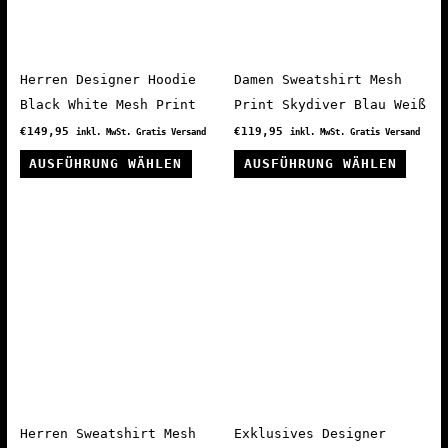
könne
Produktseite
auf
gewählt
der
werden
Produ
Herren Designer Hoodie
Damen Sweatshirt Mesh
gewäh
Black White Mesh Print
Print Skydiver Blau Weiß
werde
€
149,95
€
119,95
inkl. MwSt. Gratis Versand
inkl. MwSt. Gratis Versand
Dieses
Diese
AUSFÜHRUNG WÄHLEN
AUSFÜHRUNG WÄHLEN
Produkt
Produ
weist
weist
mehrere
mehre
Varianten
Varia
auf.
auf.
Die
Die
Optionen
Optio
können
könne
auf
auf
der
der
Produktseite
Produ
Herren Sweatshirt Mesh
Exklusives Designer