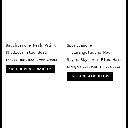
auf.
auf.
Die
Die
Optionen
Optio
können
könne
auf
auf
der
der
Produktseite
Produ
Bauchtasche Mesh Print
Sporttasche
gewählt
gewäh
Skydiver Blau Weiß
Trainingstasche Mesh
werden
werde
Style Skydiver Blau Weiß
€
49,00
inkl. MwSt. Gratis Versand
Dieses
€
149,49
inkl. MwSt. Gratis Versand
AUSFÜHRUNG WÄHLEN
Produkt
IN DEN WARENKORB
weist
mehrere
Varianten
auf.
Die
Optionen
können