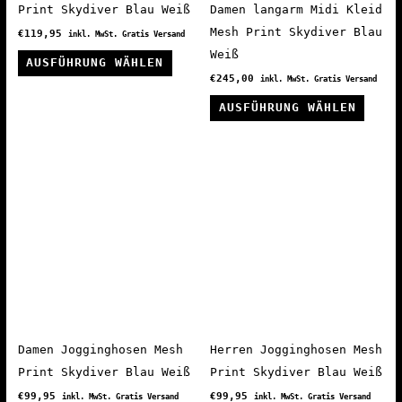
gewählt
gewäh
Print Skydiver Blau Weiß
Damen langarm Midi Kleid
werden
werde
Mesh Print Skydiver Blau
€
119,95
inkl. MwSt. Gratis Versand
Weiß
Dieses
AUSFÜHRUNG WÄHLEN
Produkt
€
245,00
inkl. MwSt. Gratis Versand
weist
Diese
AUSFÜHRUNG WÄHLEN
mehrere
Produ
Varianten
weist
auf.
mehre
Die
Varia
Optionen
auf.
können
Die
auf
Optio
der
könne
Produktseite
auf
gewählt
der
werden
Produ
Damen Jogginghosen Mesh
Herren Jogginghosen Mesh
gewäh
Print Skydiver Blau Weiß
Print Skydiver Blau Weiß
werde
€
99,95
€
99,95
inkl. MwSt. Gratis Versand
inkl. MwSt. Gratis Versand