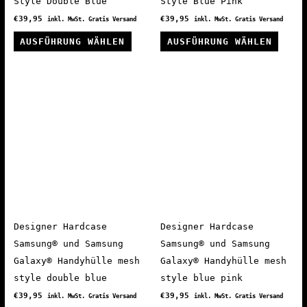
Style Double Blue
Style Blue Pink
€
39,95
€
39,95
inkl. MwSt. Gratis Versand
inkl. MwSt. Gratis Versand
Dieses
Diese
AUSFÜHRUNG WÄHLEN
AUSFÜHRUNG WÄHLEN
Produkt
Produ
weist
weist
mehrere
mehre
Varianten
Varia
auf.
auf.
Die
Die
Optionen
Optio
können
könne
auf
auf
der
der
Produktseite
Produ
Designer Hardcase
Designer Hardcase
gewählt
gewäh
Samsung® und Samsung
Samsung® und Samsung
werden
werde
Galaxy® Handyhülle mesh
Galaxy® Handyhülle mesh
style double blue
style blue pink
€
39,95
€
39,95
inkl. MwSt. Gratis Versand
inkl. MwSt. Gratis Versand