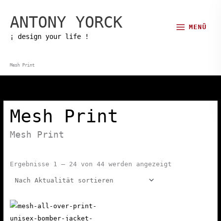
Zum
ANTONY YORCK
Inhalt
MENÜ
springen
¡ design your life !
Mesh Print
Mesh Print
Mesh Print
Nach
Ergebnisse 1 – 24 von 44 werden angezeigt
Aktualität
sortiert