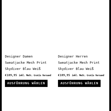
mehrere
mehre
Varianten
Varia
auf.
auf.
Die
Die
Optionen
Optio
können
könne
auf
auf
der
der
Produktseite
Produ
Designer Damen
Designer Herren
gewählt
gewäh
Sweatjacke Mesh Print
Sweatjacke Mesh Print
werden
werde
Skydiver Blau Weiß
Skydiver Blau Weiß
€
189,95
€
189,95
inkl. MwSt. Gratis Versand
inkl. MwSt. Gratis Versand
Dieses
Diese
AUSFÜHRUNG WÄHLEN
AUSFÜHRUNG WÄHLEN
Produkt
Produ
weist
weist
mehrere
mehre
Varianten
Varia