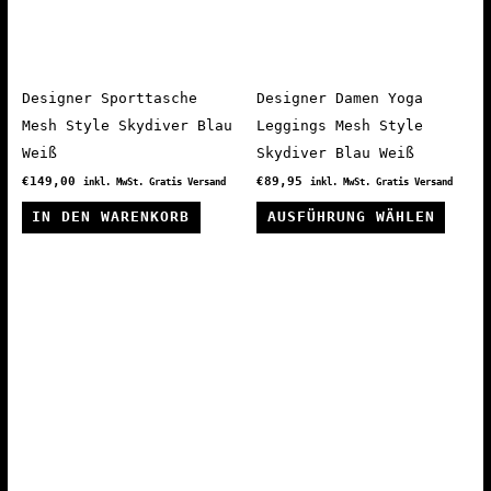
auf
der
Produktseite
gewählt
Designer Sporttasche
Designer Damen Yoga
werden
Mesh Style Skydiver Blau
Leggings Mesh Style
Weiß
Skydiver Blau Weiß
€
149,00
€
89,95
inkl. MwSt. Gratis Versand
inkl. MwSt. Gratis Versand
Diese
IN DEN WARENKORB
AUSFÜHRUNG WÄHLEN
Produ
weist
mehre
Varia
auf.
Die
Optio
könne
auf
der