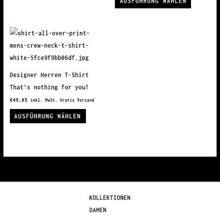
AUSFÜHRUNG WÄHLEN
Produkt
Die
weist
Optionen
mehrere
können
Variante
auf
auf.
der
Die
Produktseite
Designer Herren T-Shirt
Optionen
gewählt
That’s nothing for you!
können
werden
€
49,85
inkl. MwSt. Gratis Versand
auf
Dieses
AUSFÜHRUNG WÄHLEN
der
Produkt
Produkts
weist
gewählt
mehrere
werden
Varianten
auf.
Die
Optionen
KOLLEKTIONEN
können
DAMEN