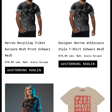
Herren Recycling Trikot
Designer Herren Athleisure
Kurzarm Mesh Print Schwarz
Style T-Shirt Schwarz Weiß
Weiß
€
79,95
inkl. MwSt. Gratis Versand
Dieses
€
79,95
inkl. MwSt. Gratis Versand
AUSFÜHRUNG WÄHLEN
Dieses
Produkt
AUSFÜHRUNG WÄHLEN
Produkt
weist
weist
mehrere
mehrere
Variante
Varianten
auf.
auf.
Die
Die
Optionen
Optionen
können