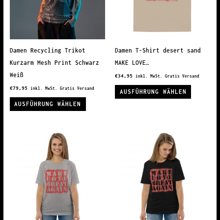
können
auf
auf
der
der
Produkts
Produktseite
gewählt
Damen Recycling Trikot
Damen T-Shirt desert sand
gewählt
werden
Kurzarm Mesh Print Schwarz
MAKE LOVE…
werden
Weiß
€
34,95
inkl. MwSt. Gratis Versand
Dieses
€
79,95
inkl. MwSt. Gratis Versand
AUSFÜHRUNG WÄHLEN
Dieses
Produkt
AUSFÜHRUNG WÄHLEN
Produkt
weist
weist
mehrere
mehrere
Variante
Varianten
auf.
auf.
Die
Die
Optionen
Optionen
können
können
auf
auf
der