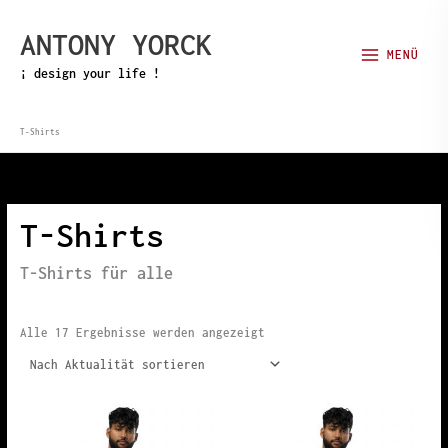
Zum
ANTONY YORCK
Inhalt
MENÜ
springen
¡ design your life !
T-Shirts
T-Shirts
T-Shirts für alle
Nach
Alle 17 Ergebnisse werden angezeigt
Aktualität
sortiert