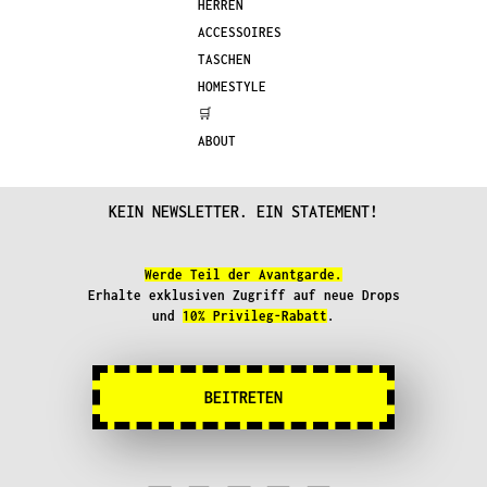
auf
HERREN
der
ACCESSOIRES
Produktseite
TASCHEN
gewählt
HOMESTYLE
werden
🛒
ABOUT
KEIN NEWSLETTER. EIN STATEMENT!
Werde Teil der Avantgarde.
Erhalte exklusiven Zugriff auf neue Drops
und
10% Privileg-Rabatt
.
BEITRETEN