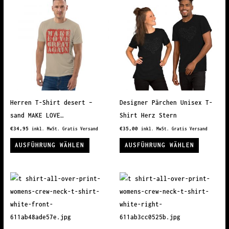
Varianten
Variante
auf.
auf.
Die
Die
Optionen
Optionen
können
können
auf
auf
der
der
Produktseite
Produkts
Herren T-Shirt desert –
Designer Pärchen Unisex T-
gewählt
gewählt
sand MAKE LOVE…
Shirt Herz Stern
werden
werden
€
34,95
€
35,00
inkl. MwSt. Gratis Versand
inkl. MwSt. Gratis Versand
Dieses
Dieses
AUSFÜHRUNG WÄHLEN
AUSFÜHRUNG WÄHLEN
Produkt
Produkt
weist
weist
mehrere
mehrere
Varianten
Variante
auf.
auf.
Die
Die