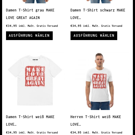
der
Produkts
Produktseite
gewählt
Damen T-Shirt grau MAKE
Damen T-Shirt schwarz MAKE
gewählt
werden
LOVE GREAT AGAIN
LOVE…
werden
€
34,95
€
34,95
inkl. MwSt. Gratis Versand
inkl. MwSt. Gratis Versand
Dieses
Dieses
AUSFÜHRUNG WÄHLEN
AUSFÜHRUNG WÄHLEN
Produkt
Produkt
weist
weist
mehrere
mehrere
Varianten
Variante
auf.
auf.
Die
Die
Optionen
Optionen
können
können
auf
auf
der
der
Produktseite
Produkts
Damen T-Shirt weiß MAKE
Herren T-Shirt weiß MAKE
gewählt
gewählt
LOVE…
LOVE…
werden
werden
€
34,95
€
34,95
inkl. MwSt. Gratis Versand
inkl. MwSt. Gratis Versand