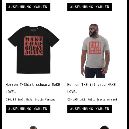
Dieses
Dieses
AUSFÜHRUNG WÄHLEN
AUSFÜHRUNG WÄHLEN
Produkt
Produkt
weist
weist
mehrere
mehrere
Varianten
Variante
auf.
auf.
Die
Die
Optionen
Optionen
können
können
auf
auf
der
der
Produktseite
Produkts
Herren T-Shirt schwarz MAKE
Herren T-Shirt grau MAKE
gewählt
gewählt
LOVE…
LOVE…
werden
werden
€
34,95
€
34,95
inkl. MwSt. Gratis Versand
inkl. MwSt. Gratis Versand
Dieses
Dieses
AUSFÜHRUNG WÄHLEN
AUSFÜHRUNG WÄHLEN
Produkt
Produkt
weist
weist
mehrere
mehrere