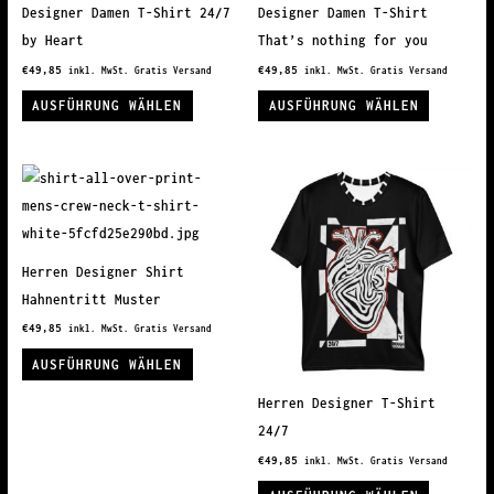
Optionen
Optionen
Designer Damen T-Shirt 24/7
Designer Damen T-Shirt
können
können
by Heart
That’s nothing for you
auf
auf
€
49,85
€
49,85
inkl. MwSt. Gratis Versand
inkl. MwSt. Gratis Versand
der
der
Dieses
Dieses
AUSFÜHRUNG WÄHLEN
AUSFÜHRUNG WÄHLEN
Produktseite
Produkts
Produkt
Produkt
gewählt
gewählt
weist
weist
werden
werden
mehrere
mehrere
Varianten
Variante
auf.
auf.
Die
Die
Herren Designer Shirt
Optionen
Optionen
Hahnentritt Muster
können
können
€
49,85
inkl. MwSt. Gratis Versand
auf
auf
Dieses
AUSFÜHRUNG WÄHLEN
der
der
Produkt
Produktseite
Produkts
Herren Designer T-Shirt
weist
gewählt
gewählt
24/7
mehrere
werden
werden
€
49,85
inkl. MwSt. Gratis Versand
Varianten
Dieses
auf.