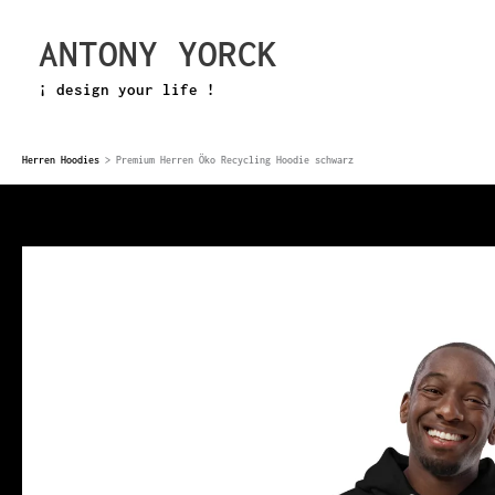
Zum
ANTONY YORCK
Inhalt
springen
¡ design your life !
Herren Hoodies
>
Premium Herren Öko Recycling Hoodie schwarz