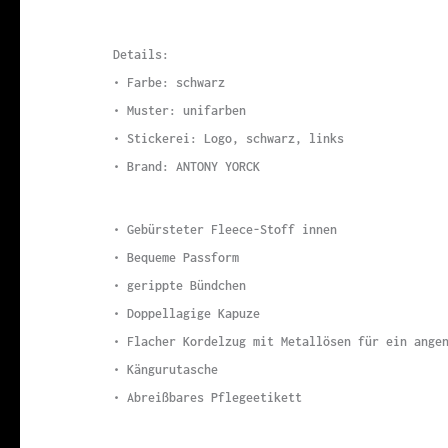
Details:
• Farbe: schwarz
• Muster: unifarben
• Stickerei: Logo, schwarz, links
• Brand: ANTONY YORCK
• Gebürsteter Fleece-Stoff innen
• Bequeme Passform
• gerippte Bündchen
• Doppellagige Kapuze
• Flacher Kordelzug mit Metallösen für ein ange
• Kängurutasche
• Abreißbares Pflegeetikett