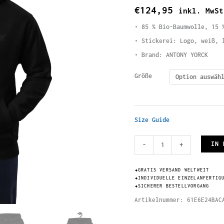
€
124,95
inkl. MwSt
• 85 % Bio-Baumwolle, 15 
• Stickerei: Logo, weiß, 
• Brand: ANTONY YORCK
Größe
Size Guide
Premium
IN 
-
+
Herren
Öko
✦
GRATIS VERSAND WELTWEIT
✦
INDIVIDUELLE EINZELANFERTIG
Recycling
✦
SICHERER BESTELLVORGANG
Hoodie
Artikelnummer:
61E6E24BAC
schwarz