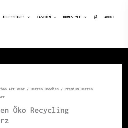
ACCESSOIRES
TASCHEN
HOMESTYLE
🛒
ABOUT
rban Art Wear
/
Herren Hoodies
/ Premium Herren
arz
ren Öko Recycling
arz