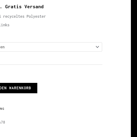
. Gratis Versand
% recyceltes Polyester
links
DEN WARENKORB
UNG
A78