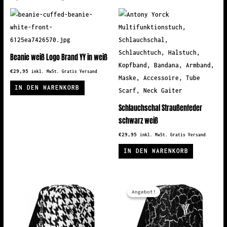
Beanie weiß Logo Brand YY in weiß
€
29,95
inkl. MwSt. Gratis Versand
IN DEN WARENKORB
Schlauchschal Straußenfeder
schwarz weiß
€
29,95
inkl. MwSt. Gratis Versand
IN DEN WARENKORB
Angebot!
Angebot!