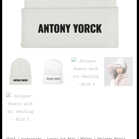
Start
/
Accessoires • Luxury Art Wear
/
Mützen
/ Designer Beanie