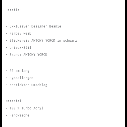
Details:
• Exklusiver Designer Beanie
• Farbe: weiß
• Stickerei: ANTONY YORCK in schwarz
• Unisex-Stil
• Brand: ANTONY YORCK
• 30 cm lang
• Hypoallergen
• bestickter Umschlag
Material:
• 100 % Turbo-Acryl
• Handwäsche