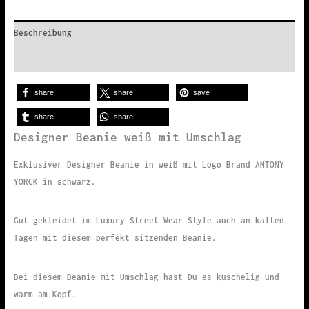
Beschreibung
Zusätzliche Informationen
share
share
save
share
share
Designer Beanie weiß mit Umschlag
Exklusiver Designer Beanie in weiß mit Logo Brand ANTONY
YORCK in schwarz.
Gut gekleidet im Luxury Street Wear Style auch an kalten
Tagen mit diesem perfekt sitzenden Beanie.
Bei diesem Beanie mit Umschlag hast Du es kuschelig und
warm am Kopf.