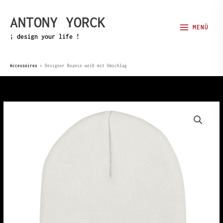
Zum
ANTONY YORCK
Inhalt
MENÜ
springen
¡ design your life !
Accessoires
>
Designer Beanie weiß mit Umschlag