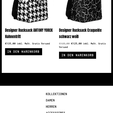
Designer Rucksack ANTONY YORCK
Designer Rucksack Craquelée
Hahnentritt
schwarz weiß
Ursprünglicher
Aktueller
€
135,00
€
135,00
€
125,00
inkl. MwSt. Gratis Versand
inkl. MwSt. Gratis
Preis
Preis
Versand
war:
ist:
IN DEN WARENKORB
€135,00
€125,00.
IN DEN WARENKORB
KOLLEKTIONEN
DAMEN
HERREN
ACCESSOIRES