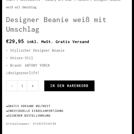
weiß mit Umschlag
Designer Beanie weiß mit
Umschlag
€
29,95
inkl. MwSt. Gratis Versand
• Stylischer Designer Beanie
• Unisex-Stil
• Brand: ANTONY YORCK
¡designyourlife!
Designer
IN DEN WARENKORB
-
+
Beanie
weiß
✦
GRATIS VERSAND WELTWEIT
mit
✦
INDIVIDUELLE EINZELANFERTIGUNG
Umschlag
✦
SICHERER BESTELLVORGANG
Menge
Artikelnummer:
6124CC91A4146