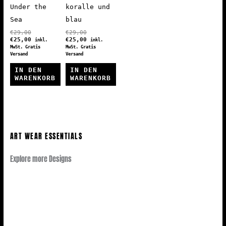
Under the
koralle und
Sea
blau
Ursprünglicher
Ursprünglicher
€
29,00
€
29,00
Preis
Aktueller
Preis
Aktueller
€
25,00
€
25,00
inkl.
inkl.
war:
Preis
war:
Preis
MwSt. Gratis
MwSt. Gratis
€29,00
ist:
€29,00
ist:
Versand
Versand
€25,00.
€25,00.
IN DEN
IN DEN
WARENKORB
WARENKORB
ART WEAR ESSENTIALS
Explore more Designs