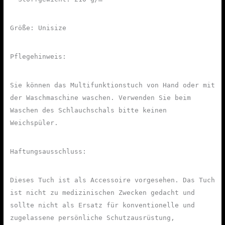
Größe: Unisize
Pflegehinweis:
Sie können das Multifunktionstuch von Hand oder mit
der Waschmaschine waschen. Verwenden Sie beim
Waschen des Schlauchschals bitte keinen
Weichspüler.
Haftungsausschluss:
Dieses Tuch ist als Accessoire vorgesehen. Das Tuch
ist nicht zu medizinischen Zwecken gedacht und
sollte nicht als Ersatz für konventionelle und
zugelassene persönliche Schutzausrüstung,