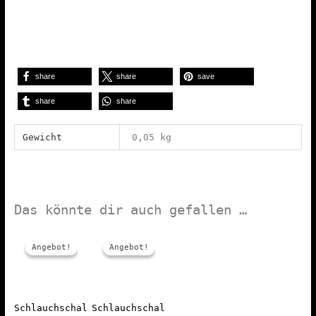
share
share
save
share
share
Gewicht
0,05 kg
Das könnte dir auch gefallen …
Angebot!
Angebot!
Angebot!
Angebot!
Schlauchschal
Schlauchschal