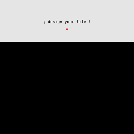
¡ design your life !
❤︎