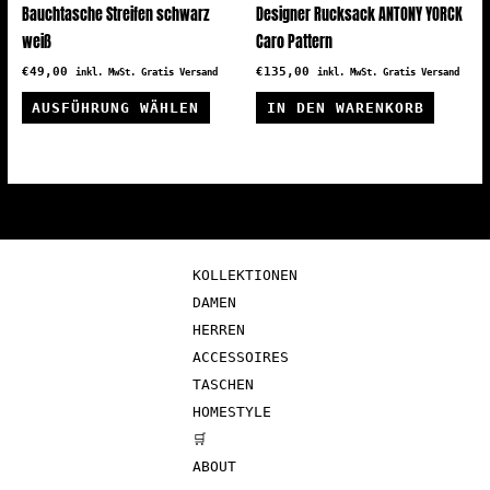
Bauchtasche Streifen schwarz
Designer Rucksack ANTONY YORCK
weiß
Caro Pattern
€
49,00
€
135,00
inkl. MwSt. Gratis Versand
inkl. MwSt. Gratis Versand
Dieses
AUSFÜHRUNG WÄHLEN
IN DEN WARENKORB
Produkt
weist
mehrere
Varianten
auf.
Die
KOLLEKTIONEN
Optionen
DAMEN
können
HERREN
auf
ACCESSOIRES
der
TASCHEN
Produktseite
HOMESTYLE
gewählt
🛒
werden
ABOUT