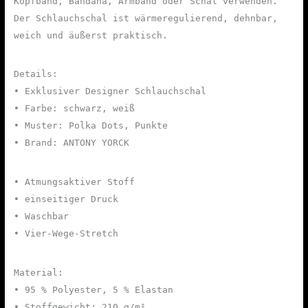
Kopfband, Bandana, Armband oder Schal verwenden.
Der Schlauchschal ist wärmeregulierend, dehnbar,
weich und äußerst praktisch.
Details:
• Exklusiver Designer Schlauchschal
• Farbe: schwarz, weiß
• Muster: Polka Dots, Punkte
• Brand: ANTONY YORCK
• Atmungsaktiver Stoff
• einseitiger Druck
• Waschbar
• Vier-Wege-Stretch
Material:
• 95 % Polyester, 5 % Elastan
• Stoffgewicht: 210 g/m²