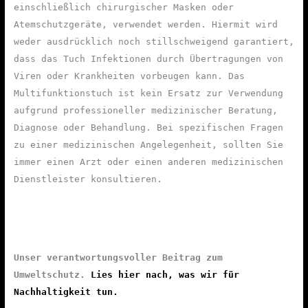
einschließlich chirurgischer Masken oder
Atemschutzgeräte, verwendet werden. Hiermit wird
weder ausdrücklich noch stillschweigend garantiert,
dass das Tuch Infektionen durch Übertragungen von
Viren oder Krankheiten vorbeugen kann. Das
Multifunktionstuch ist kein Ersatz zur Verwendung
aufgrund professioneller medizinischer Beratung,
Diagnose oder Behandlung. Bei spezifischen Fragen
zu einer medizinischen Angelegenheit, sollten Sie
immer einen Arzt oder einen anderen medizinischen
Dienstleister konsultieren.
Unser verantwortungsvoller Beitrag zum
Umweltschutz.
Lies hier nach, was wir für
Nachhaltigkeit tun.