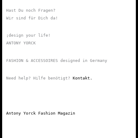
Hast Du noch Fragen?
Wir sind für Dich da!
¡design your life!
ANTONY YORCK
FASHION & ACCESSOIRES designed in Germany
Need help? Hilfe benötigt?
Kontakt.
Antony Yorck Fashion Magazin