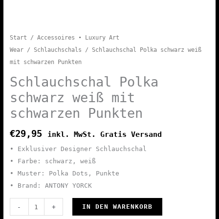
Start
/
Accessoires • Luxury Art
Wear
/
Schlauchschals
/ Schlauchschal Polka schwarz weiß
mit schwarzen Punkten
Schlauchschal Polka
schwarz weiß mit
schwarzen Punkten
€
29,95
inkl. MwSt. Gratis Versand
• Exklusiver Designer Schlauchschal
• Farbe: schwarz, weiß
• Muster: Polka Dots, Punkte
• Brand: ANTONY YORCK
Schlauchschal
IN DEN WARENKORB
-
+
Polka