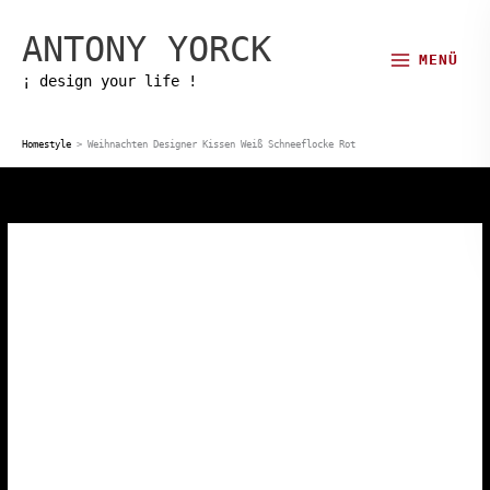
Zum
ANTONY YORCK
Inhalt
MENÜ
springen
¡ design your life !
Homestyle
>
Weihnachten Designer Kissen Weiß Schneeflocke Rot