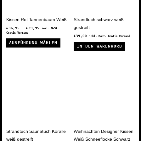
werden
Kissen Rot Tannenbaum Weiß
Strandtuch schwarz weiß
gestreift
€
36,95
–
€
39,95
inkl. MwSt.
Gratis Versand
€
39,00
inkl. MwSt. Gratis Versand
Dieses
AUSFÜHRUNG WÄHLEN
IN DEN WARENKORB
Produkt
weist
mehrere
Varianten
auf.
Die
Optionen
können
auf
der
Produktseite
Strandtuch Saunatuch Koralle
Weihnachten Designer Kissen
gewählt
weiß gestreift
Weiß Schneeflocke Schwarz