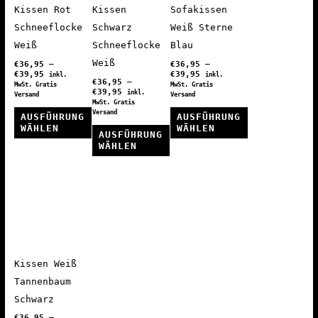
Kissen Rot
Kissen
Sofakissen
Schneeflocke
Schwarz
Weiß Sterne
Weiß
Schneeflocke
Blau
Weiß
€
36,95
–
€
36,95
–
€
39,95
€
39,95
inkl.
inkl.
€
36,95
–
MwSt. Gratis
MwSt. Gratis
€
39,95
inkl.
Versand
Versand
MwSt. Gratis
Versand
AUSFÜHRUNG
AUSFÜHRUNG
WÄHLEN
WÄHLEN
AUSFÜHRUNG
WÄHLEN
Dieses
Dieses
Produkt
Dieses
Produkt
weist
Produkt
weist
mehrere
weist
mehrere
Varianten
mehrere
Varianten
auf.
Varianten
auf.
Die
auf.
Die
Kissen Weiß
Optionen
Die
Optionen
Tannenbaum
können
Optionen
können
Schwarz
auf
können
auf
€
36,95
–