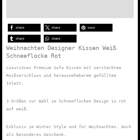
Zusätzliche Informationen
Size Chart
share
share
save
share
share
Weihnachten Designer Kissen Weiß
Schneeflocke Rot
Luxuriöses Premium Sofa Kissen mit verstecktem
Reißverschluss und herausnehmbarem gefülltem
Inlett.
3 Größen zur Wahl im Schneeflocken Design in rot
auf weiß.
Exklusiv im Winter Style und für Weihnachten. Auch
als besonderes Geschenk.