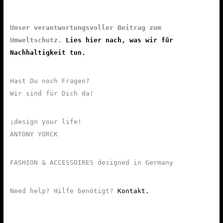
Unser verantwortungsvoller Beitrag zum
Umweltschutz.
Lies hier nach, was wir für
Nachhaltigkeit tun.
Hast Du noch Fragen?
Wir sind für Dich da!
¡design your life!
ANTONY YORCK
FASHION & ACCESSOIRES designed in Germany
Need help? Hilfe benötigt?
Kontakt.