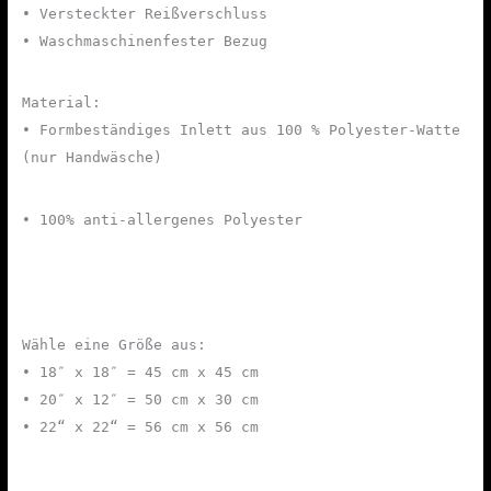
• Versteckter Reißverschluss
• Waschmaschinenfester Bezug
Material:
• Formbeständiges Inlett aus 100 % Polyester-Watte
(nur Handwäsche)
• 100% anti-allergenes Polyester
Wähle eine Größe aus:
• 18″ x 18″ = 45 cm x 45 cm
• 20″ x 12″ = 50 cm x 30 cm
• 22“ x 22“ = 56 cm x 56 cm