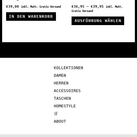
werden
€
39,00
€
36,95
–
€
39,95
inkl. MwSt. Gratis Versand
inkl. MwSt.
Gratis Versand
IN DEN WARENKORB
Diese
AUSFÜHRUNG WÄHLEN
Produ
weist
mehre
Varia
auf.
Die
KOLLEKTIONEN
Optio
DAMEN
könne
HERREN
auf
ACCESSOIRES
der
TASCHEN
Produ
HOMESTYLE
gewäh
🛒
werde
ABOUT