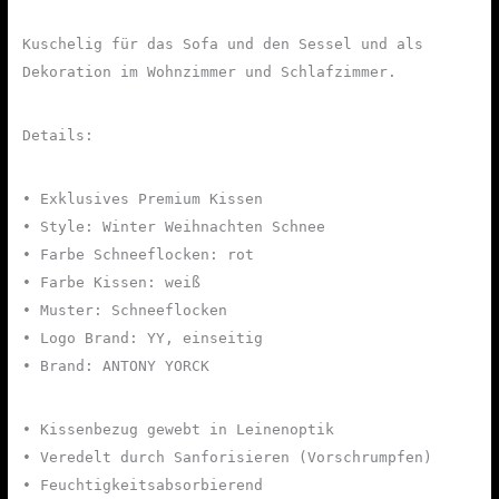
Kuschelig für das Sofa und den Sessel und als
Dekoration im Wohnzimmer und Schlafzimmer.
Details:
• Exklusives Premium Kissen
• Style: Winter Weihnachten Schnee
• Farbe Schneeflocken: rot
• Farbe Kissen: weiß
• Muster: Schneeflocken
• Logo Brand: YY, einseitig
• Brand: ANTONY YORCK
• Kissenbezug gewebt in Leinenoptik
• Veredelt durch Sanforisieren (Vorschrumpfen)
• Feuchtigkeitsabsorbierend