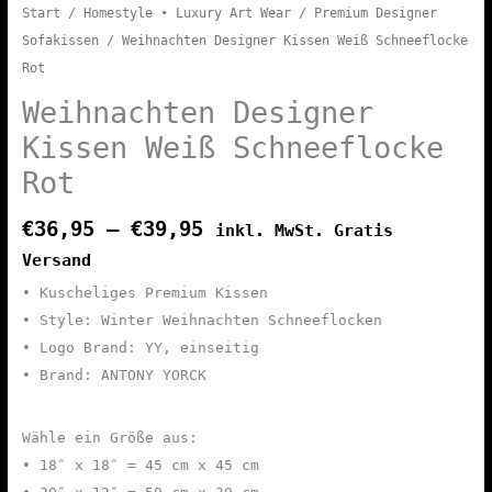
Start
/
Homestyle • Luxury Art Wear
/
Premium Designer
Sofakissen
/ Weihnachten Designer Kissen Weiß Schneeflocke
Rot
Weihnachten Designer
Kissen Weiß Schneeflocke
Rot
€
36,95
–
€
39,95
inkl. MwSt. Gratis
Versand
• Kuscheliges Premium Kissen
• Style: Winter Weihnachten Schneeflocken
• Logo Brand: YY, einseitig
• Brand: ANTONY YORCK
Wähle ein Größe aus:
• 18″ x 18″ = 45 cm x 45 cm