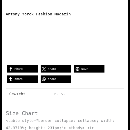
Antony Yorck Fashion Magazin
share
share
save
share
share
Gewicht
n. v.
Size Chart
<table style="border-collapse: collapse; width:
42.9719%; height: 231px;"> <tbody> <tr