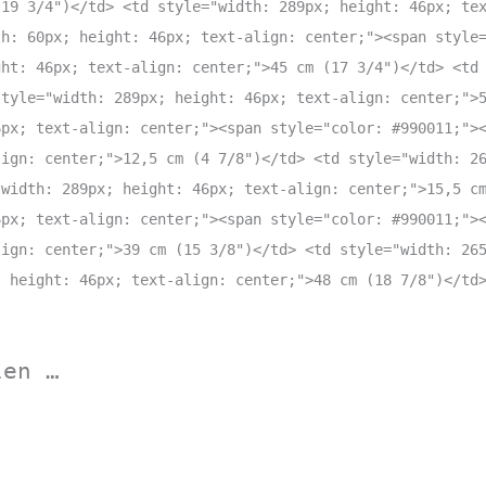
(19 3/4")</td> <td style="width: 289px; height: 46px; te
th: 60px; height: 46px; text-align: center;"><span style
ght: 46px; text-align: center;">45 cm (17 3/4")</td> <td
style="width: 289px; height: 46px; text-align: center;">
6px; text-align: center;"><span style="color: #990011;">
lign: center;">12,5 cm (4 7/8")</td> <td style="width: 2
"width: 289px; height: 46px; text-align: center;">15,5 c
6px; text-align: center;"><span style="color: #990011;">
lign: center;">39 cm (15 3/8")</td> <td style="width: 26
; height: 46px; text-align: center;">48 cm (18 7/8")</td
len …