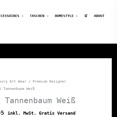
CCESSOIRES
TASCHEN
HOMESTYLE
🛒
ABOUT
xury Art Wear
/
Premium Designer
t Tannenbaum Weiß
t Tannenbaum Weiß
95
inkl. MwSt. Gratis Versand