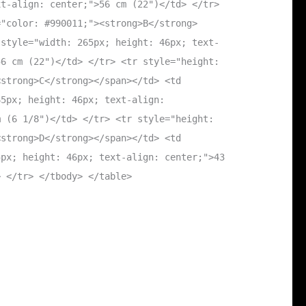
xt-align: center;">56 cm (22")</td> </tr>
="color: #990011;"><strong>B</strong>
 style="width: 265px; height: 46px; text-
56 cm (22")</td> </tr> <tr style="height:
<strong>C</strong></span></td> <td
65px; height: 46px; text-align:
m (6 1/8")</td> </tr> <tr style="height:
<strong>D</strong></span></td> <td
5px; height: 46px; text-align: center;">43
> </tr> </tbody> </table>