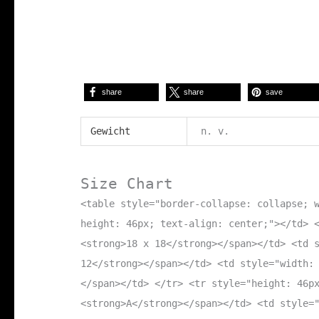
share
share
save
Gewicht
n. v.
Size Chart
<table style="border-collapse: collapse; 
height: 46px; text-align: center;"></td> 
<strong>18 x 18</strong></span></td> <td 
12</strong></span></td> <td style="width:
</span></td> </tr> <tr style="height: 46p
<strong>A</strong></span></td> <td style=