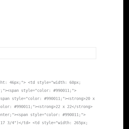
ght: 46px;"> <td style="width: 60px;
r;"><span style="color: #990011;">
<span style="color: #990011;"><strong>20 x
color: #990011;"><strong>22 x 22</strong>
enter;"><span style="color: #990011;">
(17 3/4")</td> <td style="width: 265px;