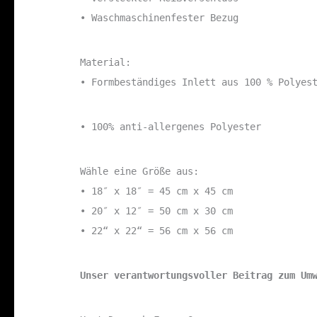
• Waschmaschinenfester Bezug
Material:
• Formbeständiges Inlett aus 100 % Polyes
• 100% anti-allergenes Polyester
Wähle eine Größe aus:
• 18″ x 18″ = 45 cm x 45 cm
• 20″ x 12″ = 50 cm x 30 cm
• 22“ x 22“ = 56 cm x 56 cm
Unser verantwortungsvoller Beitrag zum Um