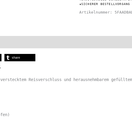
Weiß
✦
SICHERER BESTELLVORGANG
Menge
Artikelnummer:
5FAADBA
ize Chart
share
ß
 verstecktem Reisverschluss und herausnehmbarem gefüllte
pfen)