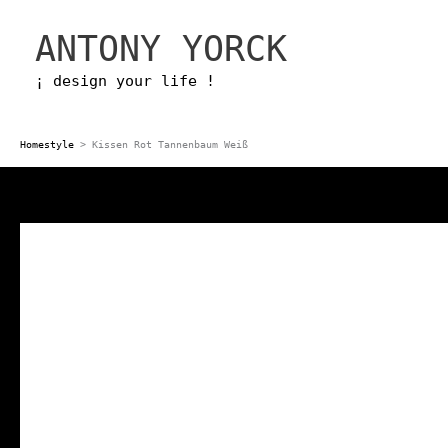
Zum
ANTONY YORCK
Inhalt
springen
¡ design your life !
Homestyle
>
Kissen Rot Tannenbaum Weiß