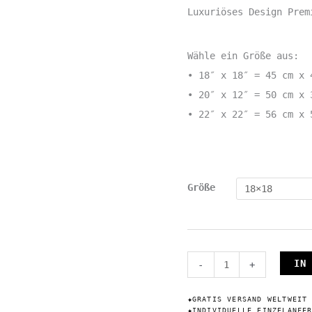
Luxuriöses Design Prem
Wähle ein Größe aus:
• 18″ x 18″ = 45 cm x 
• 20″ x 12″ = 50 cm x 
• 22″ x 22″ = 56 cm x 
Größe
Kissen
IN
-
+
Rot
Tannenbaum
✦
GRATIS VERSAND WELTWEIT
✦
INDIVIDUELLE EINZELANFE