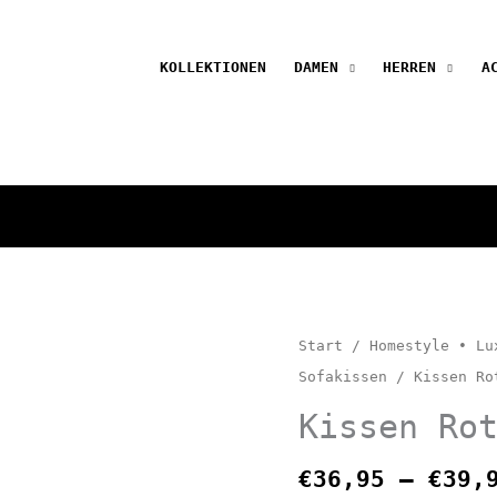
KOLLEKTIONEN
DAMEN
HERREN
A
Start
/
Homestyle • Lu
Sofakissen
/ Kissen Ro
Kissen Ro
€
36,95
–
€
39,