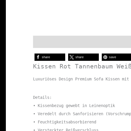
Beschreibung
Zusätzliche Informationen
S
share
share
save
Kissen Rot Tannenbaum Wei
Luxuriöses Design Premium Sofa Kissen mit
Details:
• Kissenbezug gewebt in Leinenoptik
• Veredelt durch Sanforisieren (Vorschrum
• Feuchtigkeitsabsorbierend
• Versteckter Reißverschluss