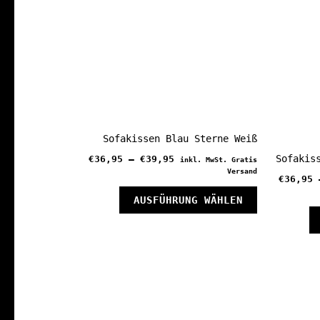
Sofakissen Blau Sterne Weiß
Sofakis
€
36,95
–
€
39,95
inkl. MwSt. Gratis
Versand
€
36,95
Dieses
AUSFÜHRUNG WÄHLEN
Produkt
weist
mehrere
Varianten
auf.
Die