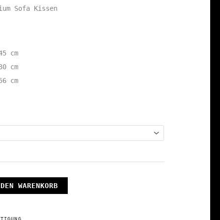
ium Sofa Kissen
45 cm
30 cm
56 cm
 DEN WARENKORB
RTIGUNG