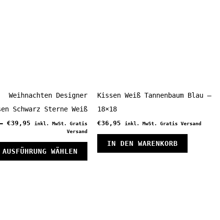
Weihnachten Designer
Kissen Weiß Tannenbaum Blau –
sen Schwarz Sterne Weiß
18×18
–
€
39,95
€
36,95
inkl. MwSt. Gratis
inkl. MwSt. Gratis Versand
Versand
IN DEN WARENKORB
Dieses
AUSFÜHRUNG WÄHLEN
Produkt
weist
mehrere
Varianten
auf.