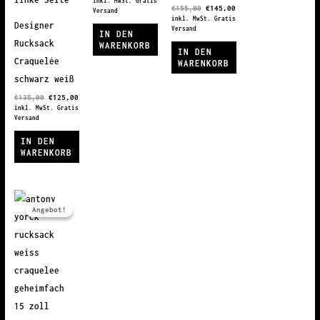
inkl. MwSt. Gratis
Ursprünglicher
Aktueller
€
155,00
€
145,00
war:
ist:
Versand
Preis
Preis
€155,00
€145,00.
inkl. MwSt. Gratis
Designer
war:
ist:
Versand
IN DEN
€155,00
€145,00.
Rucksack
WARENKORB
IN DEN
Craquelée
WARENKORB
schwarz weiß
Ursprünglicher
Aktueller
€
135,00
€
125,00
Preis
Preis
inkl. MwSt. Gratis
war:
ist:
Versand
€135,00
€125,00.
IN DEN
WARENKORB
Angebot!
Angebot!