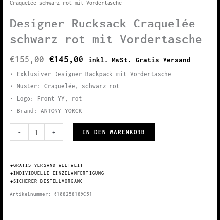
Craquelée schwarz rot mit Vordertasche
Designer Rucksack Craquelée
schwarz rot mit Vordertasche
Ursprünglicher
Aktueller
€
155,00
€
145,00
inkl. MwSt. Gratis Versand
Preis
Preis
• Exklusiver Designer Backpack mit Vordertasche
war:
ist:
• Muster: Craquelée, schwarz rot
€155,00
€145,00.
• Logo: Front YY, rot
• Brand: ANTONY YORCK
Designer
IN DEN WARENKORB
-
+
Rucksack
Craquelée
✦
GRATIS VERSAND WELTWEIT
schwarz
✦
INDIVIDUELLE EINZELANFERTIGUNG
rot
✦
SICHERER BESTELLVORGANG
mit
Artikelnummer:
6108258189C51
Vordertasche
Menge