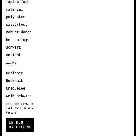
Designer
Rucksack
Craquelée
weiß schwarz
Ursprünglicher
Aktueller
€
135,00
€
125,00
Preis
Preis
inkl. MwSt. Gratis
war:
ist:
Versand
€135,00
€125,00.
IN DEN
WARENKORB