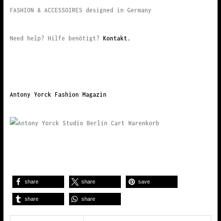
FASHION & ACCESSOIRES designed in Germany
Need help? Hilfe benötigt?
Kontakt.
Antony Yorck Fashion Magazin
share
share
save
share
share