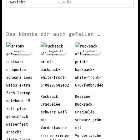
Gewicht
0,4 kg
Das könnte dir auch gefallen …
Angebot!
Angebot!
Angebot!
Angebot!
Angebot!
Angebot!
Rucksack
Designer
Craquelée
Rucksack
schwarz weiß
Craquelée
mit
schwarz grün
Vordertasche
mit
Vordertasche
Ursprünglicher
Aktueller
€
155,00
€
145,00
Preis
Preis