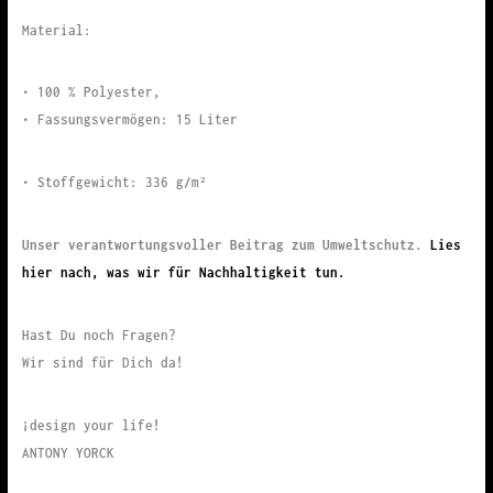
Material:
• 100 % Polyester,
• Fassungsvermögen: 15 Liter
• Stoffgewicht: 336 g/m²
Unser verantwortungsvoller Beitrag zum Umweltschutz.
Lies
hier nach, was wir für Nachhaltigkeit tun.
Hast Du noch Fragen?
Wir sind für Dich da!
¡design your life!
ANTONY YORCK