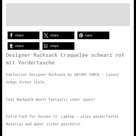
Beschreibung
Zusätzliche Informationen
share
share
save
share
share
Designer Rucksack Craquelée schwarz rot
mit Vordertasche
Exklusiver Designer Rucksack by ANTONY YORCK – Luxury
Urban Street Style.
Cool Backpack meets fantastic inner space!
Extra Fach für Deinen 15″ Laptop – alles wasserfestes
Material und daher sicher geschützt.