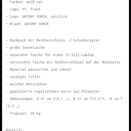
• Farben: weiß rot
• Logo: YY, front
• Logo: ANTONY YORCK, seitlich
• Brand: ANTONY YORCK
• Backpack mit Reißverschluss, 2 Schieberegler
• große Innentasche
• separater Tasche für einen 15-Zoll-Laptop
• versteckte Tasche mit Reißverschluss auf der Rückseite
• Material wasserfest und robust
• seidiges Futter
• weicher Netzrücken
• gepolsterte regulierbare Gurte aus Polyester
• Abmessungen: H 41 cm (16,1 „), B 31 cm (12,2“), 14 cm T
(5,5 „)
• Traglast: 20 kg
Material: