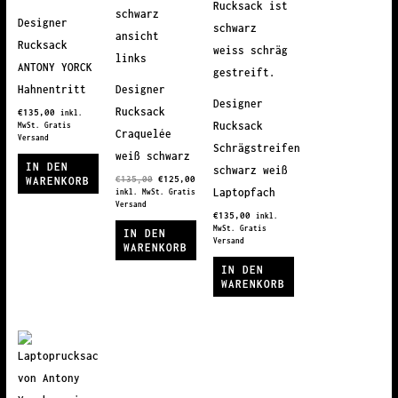
Designer
Rucksack
ANTONY YORCK
Hahnentritt
Designer
Designer
Rucksack
€
135,00
inkl.
Rucksack
MwSt. Gratis
Craquelée
Versand
Schrägstreifen
weiß schwarz
IN DEN
schwarz weiß
Ursprünglicher
Aktueller
€
135,00
€
125,00
WARENKORB
Preis
Preis
Laptopfach
inkl. MwSt. Gratis
war:
ist:
Versand
€135,00
€125,00.
€
135,00
inkl.
MwSt. Gratis
IN DEN
Versand
WARENKORB
IN DEN
WARENKORB