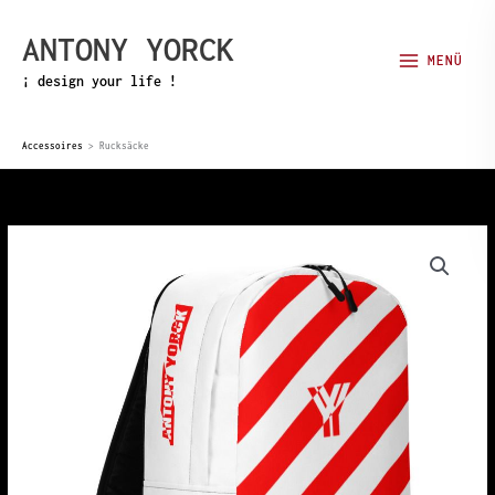
Zum
ANTONY YORCK
Inhalt
MENÜ
springen
¡ design your life !
Accessoires
>
Rucksäcke