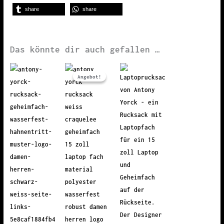
share
share
Das könnte dir auch gefallen …
Angebot!
Angebot!