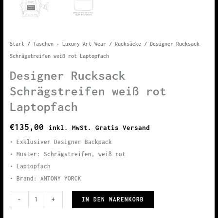
Start
/
Taschen • Luxury Art Wear
/
Rucksäcke
/ Designer Rucksack
Schrägstreifen weiß rot Laptopfach
Designer Rucksack
Schrägstreifen weiß rot
Laptopfach
€
135,00
inkl. MwSt. Gratis Versand
• Exklusiver Designer Backpack
• Muster: Schrägstreifen, weiß rot
• Laptopfach
• Brand: ANTONY YORCK
Designer
IN DEN WARENKORB
-
+
Rucksack