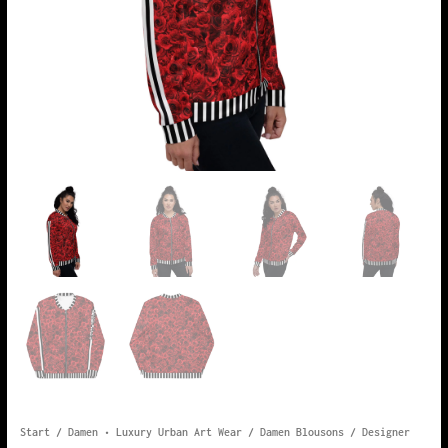
Start
/
Damen • Luxury Urban Art Wear
/
Damen Blousons
/ Designer