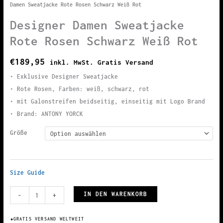
Damen Sweatjacke Rote Rosen Schwarz Weiß Rot
Designer Damen Sweatjacke
Rote Rosen Schwarz Weiß Rot
€
189,95
inkl. MwSt. Gratis Versand
• Exklusive Designer Sweatjacke
• Rote Rosen, Farben: weiß, schwarz, rot
• mit Galonstreifen beidseitig, einseitig mit Logo Brand
• Brand: ANTONY YORCK
Größe
Size Guide
Designer
IN DEN WARENKORB
-
+
Damen
Sweatjacke
✦
GRATIS VERSAND WELTWEIT