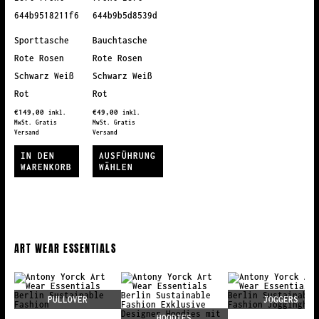
Sporttasche
Bauchtasche
Rote Rosen
Rote Rosen
Schwarz Weiß
Schwarz Weiß
Rot
Rot
€
149,00
€
49,00
inkl.
inkl.
MwSt. Gratis
MwSt. Gratis
Versand
Versand
IN DEN
AUSFÜHRUNG
WARENKORB
WÄHLEN
Dieses
Produkt
weist
mehrere
ART WEAR ESSENTIALS
Varianten
auf.
Die
ER
JOGGERS
LEGGIN
Optionen
HOODIES