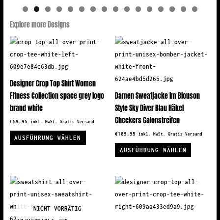
Explore more Designs
Designer Crop Top Shirt Women
Fitness Collection space grey logo
Damen Sweatjacke im Blouson
brand white
Style Sky Diver Blau Häkel
Checkers Galonstreifen
€
59,95
inkl. MwSt. Gratis Versand
Dieses
€
189,95
inkl. MwSt. Gratis Versand
AUSFÜHRUNG WÄHLEN
Produkt
Dieses
AUSFÜHRUNG WÄHLEN
weist
Produkt
mehrere
weist
Varianten
mehrere
auf.
Variante
Die
auf.
NICHT VORRÄTIG
Optionen
Die