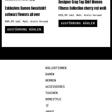
Designer Crop Top Shirt Women
können
Optionen
Exklusives Damen Sweatshirt
Fitness Collection cherry red weiß
auf
können
schwarz Flowers all over
€
59,95
inkl. MwSt. Gratis Versand
der
auf
Dieses
€
89,95
inkl. MwSt. Gratis Versand
AUSFÜHRUNG WÄHLEN
Produktseite
der
Dieses
Produkt
AUSFÜHRUNG WÄHLEN
gewählt
Produkts
Produkt
weist
werden
gewählt
weist
mehrere
werden
mehrere
Variante
Varianten
auf.
auf.
Die
Die
Optionen
KOLLEKTIONEN
Optionen
können
DAMEN
können
auf
HERREN
auf
der
ACCESSOIRES
der
Produkts
TASCHEN
Produktseite
gewählt
HOMESTYLE
gewählt
werden
🛒
werden
ABOUT