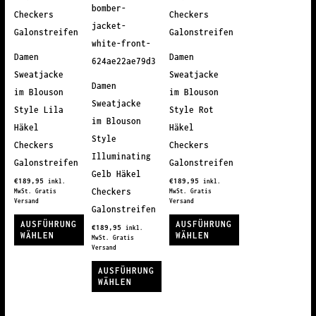
Damen
Damen
Sweatjacke
Sweatjacke
Damen
im Blouson
im Blouson
Sweatjacke
Style Lila
Style Rot
im Blouson
Häkel
Häkel
Style
Checkers
Checkers
Illuminating
Galonstreifen
Galonstreifen
Gelb Häkel
€
189,95
€
189,95
inkl.
inkl.
Checkers
MwSt. Gratis
MwSt. Gratis
Versand
Versand
Galonstreifen
AUSFÜHRUNG
AUSFÜHRUNG
€
189,95
inkl.
WÄHLEN
WÄHLEN
MwSt. Gratis
Versand
Dieses
Dieses
AUSFÜHRUNG
Produkt
Produkt
WÄHLEN
weist
weist
Dieses
mehrere
mehrere