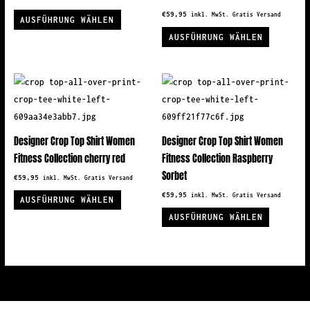
Dieses
€
59,95
inkl. MwSt. Gratis Versand
AUSFÜHRUNG WÄHLEN
Produkt
Dieses
AUSFÜHRUNG WÄHLEN
weist
Produkt
mehrere
weist
Varianten
mehrere
auf.
Variante
Die
auf.
Optionen
Die
Designer Crop Top Shirt Women
Designer Crop Top Shirt Women
können
Optionen
Fitness Collection cherry red
Fitness Collection Raspberry
auf
können
Sorbet
€
59,95
inkl. MwSt. Gratis Versand
der
auf
Dieses
€
59,95
inkl. MwSt. Gratis Versand
AUSFÜHRUNG WÄHLEN
Produktseite
der
Produkt
Dieses
AUSFÜHRUNG WÄHLEN
gewählt
Produkts
weist
Produkt
werden
gewählt
mehrere
weist
werden
Varianten
mehrere
auf.
Variante
Die
auf.