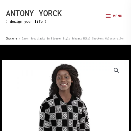
Zum
ANTONY YORCK
Inhalt
MENÜ
springen
¡ design your life !
Checkers
>
Damen Sweatjacke im Blouson Style Schwarz Häkel Checkers Galonstreifen