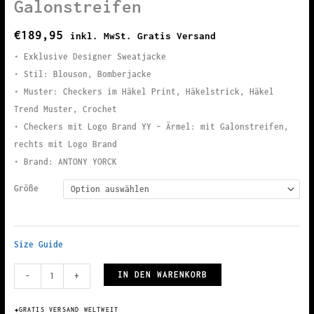
Galonstreifen
€
189,95
inkl. MwSt. Gratis Versand
• Exklusive Designer Sweatjacke
• Stil: Blouson, Bomberjacke
• Muster: Checkers im Häkel Print, Häkelstrick, Häkel
Trend Muster, Crochet
• Checkers mit Logo Brand YY – Ärmel: mit Galonstreifen,
rechts mit Logo Brand
• Brand: ANTONY YORCK
Größe
Size Guide
Damen
IN DEN WARENKORB
-
+
Sweatjacke
im
✦
GRATIS VERSAND WELTWEIT