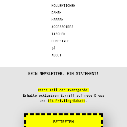
Optionen
Die
KOLLEKTIONEN
können
Optionen
DAMEN
auf
können
HERREN
der
auf
ACCESSOIRES
Produktseite
der
TASCHEN
gewählt
Produkts
HOMESTYLE
werden
gewählt
🛒
werden
ABOUT
KEIN NEWSLETTER. EIN STATEMENT!
Werde Teil der Avantgarde.
Erhalte exklusiven Zugriff auf neue Drops
und
10% Privileg-Rabatt
.
BEITRETEN