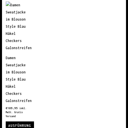
Produkt
Varianten
Varianten
weist
auf.
auf.
mehrere
Die
Die
Varianten
Optionen
Optionen
auf.
können
können
Die
auf
auf
Optionen
der
der
können
Produktseite
Produktseite
Damen
auf
gewählt
gewählt
Sweatjacke
der
werden
werden
im Blouson
Produktseite
Style Blau
gewählt
Häkel
werden
Checkers
Galonstreifen
€
189,95
inkl.
MwSt. Gratis
Versand
AUSFÜHRUNG