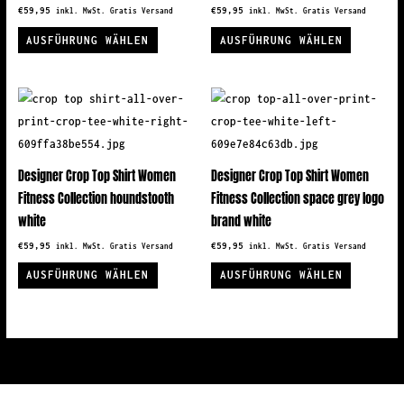
€
59,95
€
59,95
inkl. MwSt. Gratis Versand
inkl. MwSt. Gratis Versand
Dieses
Dieses
AUSFÜHRUNG WÄHLEN
AUSFÜHRUNG WÄHLEN
Produkt
Produkt
weist
weist
mehrere
mehrere
Varianten
Variante
auf.
auf.
Die
Die
Designer Crop Top Shirt Women
Designer Crop Top Shirt Women
Optionen
Optionen
Fitness Collection houndstooth
Fitness Collection space grey logo
können
können
white
brand white
auf
auf
€
59,95
€
59,95
inkl. MwSt. Gratis Versand
inkl. MwSt. Gratis Versand
der
der
Dieses
Dieses
AUSFÜHRUNG WÄHLEN
AUSFÜHRUNG WÄHLEN
Produktseite
Produkts
Produkt
Produkt
gewählt
gewählt
weist
weist
werden
werden
mehrere
mehrere
Varianten
Variante
auf.
auf.
Die
Die