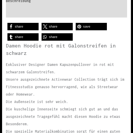
Beschreibung
Zusätzliche Informationen
share
share
save
share
share
Damen Hoodie rot mit Galonstreifen in
schwarz
Exklusiver Designer Damen Kapuzenpullover in rot mit
schwarzem Galonstreifen.
Unsere ausgezeichnete Activewear Collection trägt sich im
Fitnessstudio genauso hervorragend, wie als Streetwear
oder Homewear.
Die Außenseite ist sehr weich.
Die kuschelige Innenseite schmiegt sich gut an und das
ausgezeichnete Tragegefühl macht diesen Hoodie zu etwas
Besonderem.
Die spezielle Materialkombination sorgt für einen guten