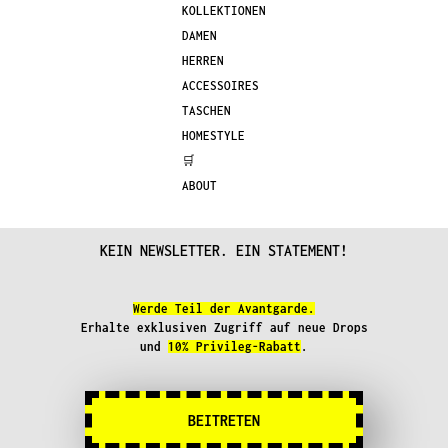
KOLLEKTIONEN
Optionen
Optionen
DAMEN
können
können
HERREN
auf
auf
ACCESSOIRES
der
der
TASCHEN
Produktseite
Produkts
HOMESTYLE
gewählt
gewählt
🛒
werden
werden
ABOUT
KEIN NEWSLETTER. EIN STATEMENT!
Werde Teil der Avantgarde.
Erhalte exklusiven Zugriff auf neue Drops
und
10% Privileg-Rabatt
.
BEITRETEN