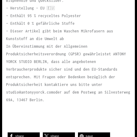
Bisphenole und Quecksilber.
– Herstellung – EU 🇪🇺
– Enthält 95 % recyceltes Polyester
– Enthält 0 % gefährliche Stoffe
– Dieser Artikel gibt beim Waschen Mikrofasern aus
Kunststoff an die Umwelt ab
In Übereinstimmung mit der Allgemeinen
Produktsicherheitsverordnung (GPSR) gewährleistet ANTONY
YORCK STUDIO BERLIN, dass alle angebotenen
Verbraucherprodukte sicher sind und den EU-Standards
entsprechen. Mit Fragen oder Bedenken bezüglich der
Produktsicherheit kontaktiere uns bitte unter
studio@antonyyorck.comoder auf dem Postweg an Silvesterweg
69A, 13467 Berlin.
share
share
save