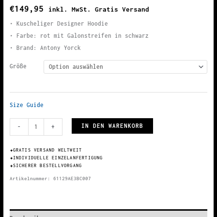
€
149,95
inkl. MwSt. Gratis Versand
• Kuscheliger Designer Hoodie
• Farbe: rot mit Galonstreifen in schwarz
• Brand: Antony Yorck
Größe
Size Guide
Damen
IN DEN WARENKORB
-
+
Hoodie
rot
✦
GRATIS VERSAND WELTWEIT
✦
INDIVIDUELLE EINZELANFERTIGUNG
mit
✦
SICHERER BESTELLVORGANG
Galonstreifen
Artikelnummer:
61129AE3BC007
in
schwarz
Menge