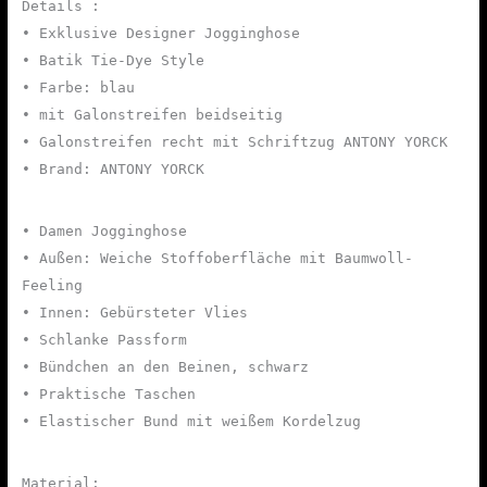
Details :
• Exklusive Designer Jogginghose
• Batik Tie-Dye Style
• Farbe: blau
• mit Galonstreifen beidseitig
• Galonstreifen recht mit Schriftzug ANTONY YORCK
• Brand: ANTONY YORCK
• Damen Jogginghose
• Außen: Weiche Stoffoberfläche mit Baumwoll-
Feeling
• Innen: Gebürsteter Vlies
• Schlanke Passform
• Bündchen an den Beinen, schwarz
• Praktische Taschen
• Elastischer Bund mit weißem Kordelzug
Material: