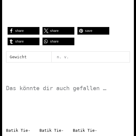
share
share
save
share
share
Gewicht
n. v.
Das könnte dir auch gefallen …
Batik Tie-
Batik Tie-
Batik Tie-