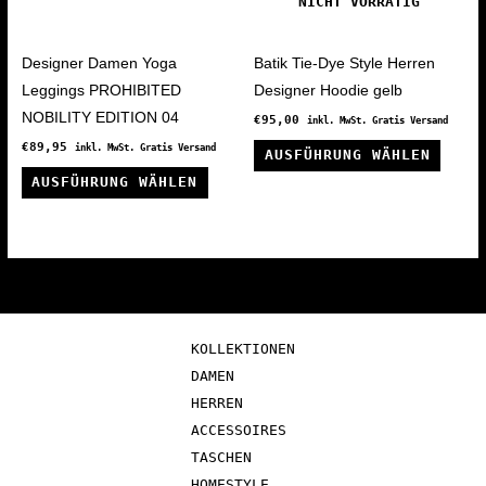
NICHT VORRÄTIG
auf
auf
der
der
Produktseite
Produ
Designer Damen Yoga
Batik Tie-Dye Style Herren
gewählt
gewäh
Leggings PROHIBITED
Designer Hoodie gelb
werden
werde
NOBILITY EDITION 04
€
95,00
inkl. MwSt. Gratis Versand
Diese
€
89,95
inkl. MwSt. Gratis Versand
AUSFÜHRUNG WÄHLEN
Dieses
Produ
AUSFÜHRUNG WÄHLEN
Produkt
weist
weist
mehre
mehrere
Varia
Varianten
auf.
auf.
Die
Die
Optio
KOLLEKTIONEN
Optionen
könne
DAMEN
können
auf
HERREN
auf
der
ACCESSOIRES
der
Produ
TASCHEN
Produktseite
gewäh
HOMESTYLE