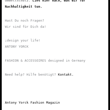
Umweltschutz.
Lies hier nach, was wir für
Nachhaltigkeit tun.
Hast Du noch Fragen?
Wir sind für Dich da!
¡design your life!
ANTONY YORCK
FASHION & ACCESSOIRES designed in Germany
Need help? Hilfe benötigt?
Kontakt.
Antony Yorck Fashion Magazin