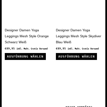
Produktseite
gewählt
werden
Designer Damen Yoga
Designer Damen Yoga
Leggings Mesh Style Orange
Leggings Mesh Style Skydiver
Schwarz Weiß
Blau Weiß
€
89,95
€
89,95
inkl. MwSt. Gratis Versand
inkl. MwSt. Gratis Versand
Dieses
Diese
AUSFÜHRUNG WÄHLEN
AUSFÜHRUNG WÄHLEN
Produkt
Produ
weist
weist
mehrere
mehre
Varianten
Varia
auf.
auf.
Die
Die
Optionen
Optio
können
könne