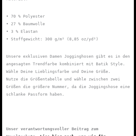
• 70 % Polyester
• 27 % Baumwolle
• 3 % Elastan
• Stoffgewicht: 300 g/m² (8,85 oz/yd²)
Unsere exklusiven Damen Jogginghosen gibt es in den
angesagten Trendfarbe kombiniert mit Batik Style.
Wähle Deine Lieblingsfarbe und Deine Größe.
Nutze die Größentabelle und wähle zwischen zwei
Größen die größere Nummer, da die Joggingshose eine
schlanke Passform haben.
Unser verantwortungsvoller Beitrag zum