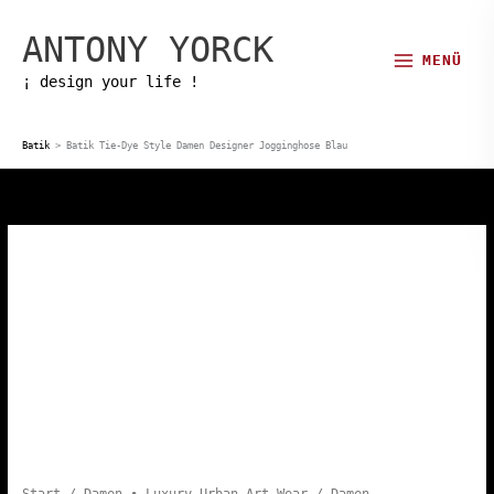
Zum
ANTONY YORCK
Inhalt
MENÜ
springen
¡ design your life !
Batik
>
Batik Tie-Dye Style Damen Designer Jogginghose Blau