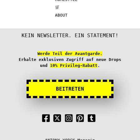
gewählt
werde
🛒
werden
ABOUT
KEIN NEWSLETTER. EIN STATEMENT!
Werde Teil der Avantgarde.
Erhalte exklusiven Zugriff auf neue Drops
und
10% Privileg-Rabatt
.
BEITRETEN