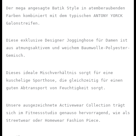
Der mega angesagte Batik Style in atemberaubenden
Farben kombiniert mit dem typischen ANTONY YORCK
Galonstreifen.
Diese exklusive Designer Jogginghose für Damen ist
aus atmungsaktivem und weichem Baumwolle-Polyester-
Gemisch.
Dieses ideale Mischverhältnis sorgt für eine
kuschelige Sporthose, die gleichzeitig für einen
guten Abtransport von Feuchtigkeit sorgt.
Unsere ausgezeichnete Activewear Collection trägt
sich im Fitnessstudio genauso hervorragend, wie als
Streetwear oder Homewear Fashion Piece.