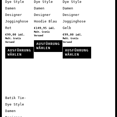
Dye Style
Dye Style
Dye Style
Damen
Damen
Damen
Designer
Designer
Designer
Jogginghose
Hoodie Blau
Jogginghose
Rot
Gelb
€
149,95
inkl.
MwSt. Gratis
€
99,00
€
99,00
inkl.
inkl.
Versand
MwSt. Gratis
MwSt. Gratis
Versand
Versand
AUSFÜHRUNG
WÄHLEN
AUSFÜHRUNG
AUSFÜHRUNG
WÄHLEN
WÄHLEN
Dieses
Dieses
Produkt
Dieses
Produkt
weist
Produkt
weist
mehrere
weist
mehrere
Varianten
mehrere
Varianten
auf.
Varianten
auf.
Die
auf.
Batik Tie-
Die
Optionen
Die
Dye Style
Optionen
können
Optionen
Damen
können
auf
können