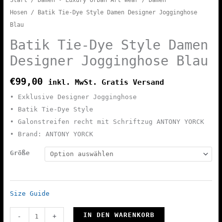
Start
/
Damen • Luxury Urban Art Wear
/
Damen
Hosen
/ Batik Tie-Dye Style Damen Designer Jogginghose
Blau
Batik Tie-Dye Style Damen
Designer Jogginghose Blau
€
99,00
inkl. MwSt. Gratis Versand
• Exklusive Designer Jogginghose
• Batik Tie-Dye Style
• Galonstreifen recht mit Schriftzug ANTONY YORCK
• Brand: ANTONY YORCK
Größe
Size Guide
Batik
IN DEN WARENKORB
-
+