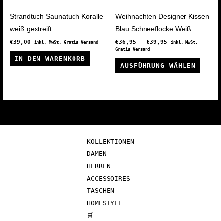
gewählt
der
werden
Produ
Strandtuch Saunatuch Koralle
Weihnachten Designer Kissen
gewäh
weiß gestreift
Blau Schneeflocke Weiß
werde
€
39,00
€
36,95
–
€
39,95
inkl. MwSt. Gratis Versand
inkl. MwSt.
Gratis Versand
IN DEN WARENKORB
Diese
AUSFÜHRUNG WÄHLEN
Produ
weist
mehre
Varia
auf.
Die
KOLLEKTIONEN
Optio
DAMEN
könne
HERREN
auf
ACCESSOIRES
der
TASCHEN
Produ
HOMESTYLE
gewäh
🛒