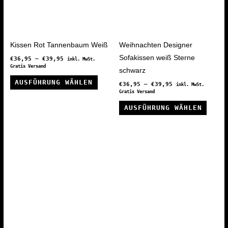
gewählt
werden
Kissen Rot Tannenbaum Weiß
Weihnachten Designer
Sofakissen weiß Sterne
€
36,95
–
€
39,95
inkl. MwSt.
Gratis Versand
schwarz
Dieses
AUSFÜHRUNG WÄHLEN
€
36,95
–
€
39,95
inkl. MwSt.
Produkt
Gratis Versand
weist
Diese
AUSFÜHRUNG WÄHLEN
mehrere
Produ
Varianten
weist
auf.
mehre
Die
Varia
Optionen
auf.
können
Die
auf
Optio
der
könne
Produktseite
auf