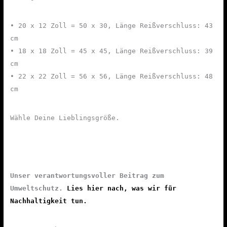
• 20 x 12 Zoll = 50 x 30, Länge Reißverschluss: 43
cm
• 18 x 18 Zoll = 45 x 45, Länge Reißverschluss: 39
cm
• 22 x 22 Zoll = 56 x 56, Länge Reißverschluss: 48
cm
Wähle Deine Lieblingsgröße.
Unser verantwortungsvoller Beitrag zum
Umweltschutz.
Lies hier nach, was wir für
Nachhaltigkeit tun.