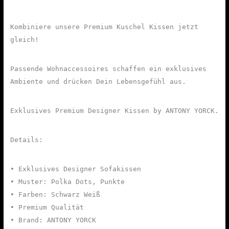
Kombiniere unsere Premium Kuschel Kissen jetzt
gleich!
Passende Wohnaccessoires schaffen ein exklusives
Ambiente und drücken Dein Lebensgefühl aus.
Exklusives Premium Designer Kissen by ANTONY YORCK.
Details:
• Exklusives Designer Sofakissen
• Muster: Polka Dots, Punkte
• Farben: Schwarz Weiß
• Premium Qualität
• Brand: ANTONY YORCK