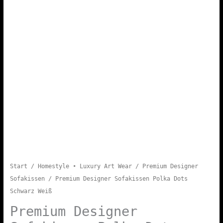
Start
/
Homestyle • Luxury Art Wear
/
Premium Designer
Sofakissen
/ Premium Designer Sofakissen Polka Dots
Schwarz Weiß
Premium Designer