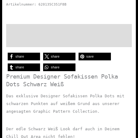
Dots
Artikelnummer:
620135C351F8B
Schwarz
Weiß
Menge
Beschreibung
Zusätzliche Informationen
share
share
save
share
share
Premium Designer Sofakissen Polka
Dots Schwarz Weiß
Das exklusive Designer Sofakissen Polka Dots mit
schwarzen Punkten auf weißem Grund aus unserer
angesagten Graphic Pattern Collection.
Der edle Schwarz Weiß Look darf auch in Deinem
Chill Out Area nicht fehlen!