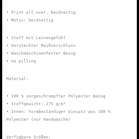
• Print all over, beidseitig
• Motiv: beidseitig
• Stoff mit Leinengefühl
• Versteckter Reißverschluss
• Waschmaschinenfester Bezug
• no pilling
Material:
• 100 % vorgeschrumpfter Polyester-Bezug
• Stoffgewicht: 275 g/m²
• Innen: Formbeständiger Einsatz aus 100 %
Polyester (nur Handwäsche)
Verfügbare Größen: