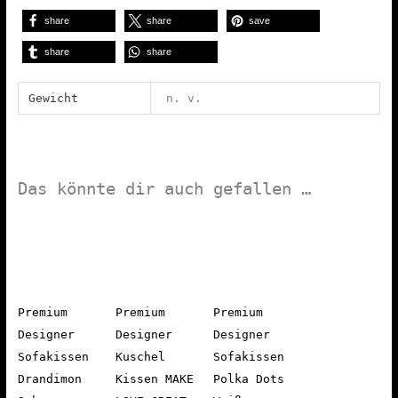
share
share
save
share
share
Gewicht
n. v.
Das könnte dir auch gefallen …
Premium
Premium
Premium
Designer
Designer
Designer
Sofakissen
Kuschel
Sofakissen
Drandimon
Kissen MAKE
Polka Dots