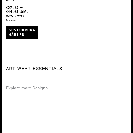
Produktseite
Produktseite
€
37,95
–
gewählt
gewählt
€
44,95
inkl.
werden
werden
MwSt. Gratis
Versand
AUSFÜHRUNG
WÄHLEN
Dieses
Produkt
weist
mehrere
ART WEAR ESSENTIALS
Varianten
auf.
Explore more Designs
Die
Optionen
können
auf
der
Produktseite