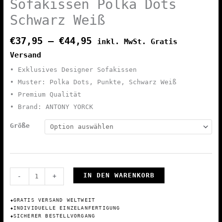
Sofakissen Polka Dots
Schwarz Weiß
€
37,95
–
€
44,95
inkl. MwSt. Gratis
Versand
• Exklusives Designer Sofakissen
• Muster: Polka Dots, Punkte, Schwarz Weiß
• Premium Qualität
• Brand: ANTONY YORCK
Größe
Premium
IN DEN WARENKORB
-
+
Designer
Sofakissen
✦
GRATIS VERSAND WELTWEIT
✦
INDIVIDUELLE EINZELANFERTIGUNG
Polka
✦
SICHERER BESTELLVORGANG