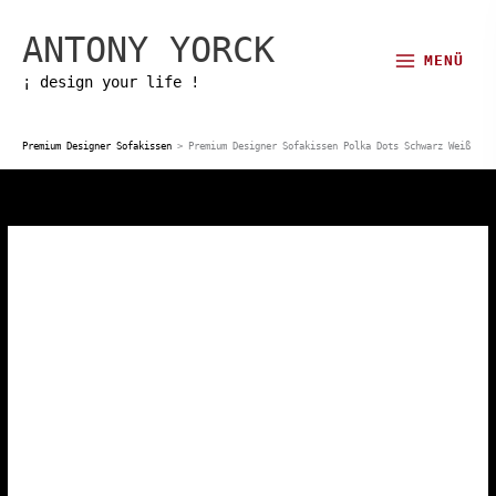
Zum
ANTONY YORCK
Inhalt
MENÜ
springen
¡ design your life !
Premium Designer Sofakissen
>
Premium Designer Sofakissen Polka Dots Schwarz Weiß