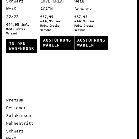
Schwarz
LOVE GREAT
Weiß
Weiß –
AGAIN
Schwarz
22×22
€
37,95
–
€
37,95
–
€
44,95
€
44,95
inkl.
inkl.
€
44,95
inkl.
MwSt. Gratis
MwSt. Gratis
MwSt. Gratis
Versand
Versand
Versand
AUSFÜHRUNG
AUSFÜHRUNG
IN DEN
WÄHLEN
WÄHLEN
WARENKORB
Dieses
Dieses
Produkt
Produkt
weist
weist
mehrere
mehrere
Varianten
Varianten
auf.
auf.
Premium
Die
Die
Designer
Optionen
Optionen
Sofakissen
können
können
Hahnentritt
auf
auf
Schwarz
der
der
Weiß