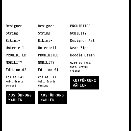
weist
mehrere
weist
mehrere
Varianten
mehrere
Varianten
auf.
Varianten
auf.
Die
auf.
Designer
Designer
PROHIBITED
Die
Optionen
Die
String
String
NOBILITY
Optionen
können
Optionen
Bikini-
Bikini-
Designer Art
können
auf
können
Unterteil
Unterteil
Wear Zip-
auf
der
auf
PROHIBITED
PROHIBITED
Hoodie Damen
der
Produktseite
der
NOBILITY
NOBILITY
€
210,00
inkl.
Produktseite
gewählt
Produktseite
MwSt. Gratis
Edition 02
Edition 01
Versand
gewählt
werden
gewählt
€
69,00
€
69,00
inkl.
inkl.
AUSFÜHRUNG
werden
werden
MwSt. Gratis
MwSt. Gratis
WÄHLEN
Versand
Versand
Dieses
AUSFÜHRUNG
AUSFÜHRUNG
WÄHLEN
WÄHLEN
Produkt
Dieses
Dieses
weist
Produkt
Produkt
mehrere
weist
weist
Varianten