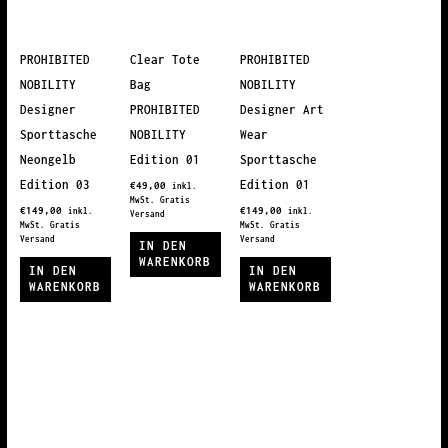
mehrere
mehrere
auf.
Varianten
Varianten
Die
auf.
auf.
Optionen
PROHIBITED
Clear Tote
PROHIBITED
Die
Die
können
NOBILITY
Bag
NOBILITY
Optionen
Optionen
auf
Designer
PROHIBITED
Designer Art
können
können
der
Sporttasche
NOBILITY
Wear
auf
auf
Produktseite
Neongelb
Edition 01
Sporttasche
der
der
gewählt
Edition 03
Edition 01
€
49,00
inkl.
Produktseite
Produktseite
werden
MwSt. Gratis
€
149,00
€
149,00
inkl.
inkl.
Versand
gewählt
gewählt
MwSt. Gratis
MwSt. Gratis
Versand
Versand
IN DEN
werden
werden
WARENKORB
IN DEN
IN DEN
WARENKORB
WARENKORB