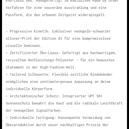
End-Luxus neu. Handgefertigt im exklusiven Made by Order
Verfahren für eine souveräne Ausstrahlung und eine
Passform, die den urbanen Zeitgeist widerspiegelt.
• Progressive Kinetik: Exklusiver neongelb-schwarzer
Allover-Print der Edition 03 für eine kompromisslose
visuelle Dominanz.
• Zertifizierter Öko-Luxus: Gefertigt aus hochwertigem,
recyceltem Hochleistungs-Polyester – für ein bewusstes
Statement in der High-Fashion-Welt.
• Tailored Silhouette: Flexible seitliche Bindebänder
ermöglichen eine zentimetergenaue Anpassung an deine
individuelle Körperform.
• Architektonischer Schutz: Integrierter UPF 50+
Sonnenschutz bewahrt die Haut und die radikale Leuchtkraft
der neongelben Signalfarben.
• Individuelle Fertigung: Konsequente Vermeidung von
Überproduktion durch unser nachhaltiges Prinzip der