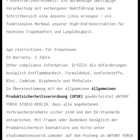
• Konstruktions-Hinweis: Die aufwendige zweilagige
Verarbeitung mit verborgener Nahtführung kann im
Schrittbereich eine dezente Linie erzeugen – ein
funktionales Merkmal unserer High-End-Konstruktion für
höchsten Tragekomfort und Langlebigkeit.
Age restrictions: Für Erwachsene
EU Warranty: 2 Jahre
Other compliance information: Erfüllt die Anforderungen
bezüglich Entflammbarkeit, Formaldehyd, Azofarbstoffe,
Blei, Cadmium, Bisphenole und Phthalate.
In Übereinstimmung mit der Allgemeinen
Allgemeinen
Produktsicherheitsverordnung (GPSR)
gewährleistet ANTONY
YORCK STUDIO BERLIN, dass alle angebotenen
Verbraucherprodukte sicher sind und den EU-Standards
entsprechen. Mit Fragen oder Bedenken bezüglich der
Produktsicherheit kontaktiere uns bitte unter
studio@antonyyorck.comoder auf dem Postweg an ANTONY YORCK