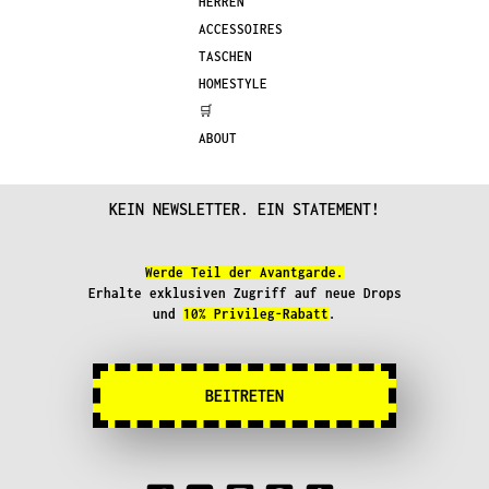
HERREN
auf
der
ACCESSOIRES
der
Produkts
TASCHEN
Produktseite
gewählt
HOMESTYLE
gewählt
werden
🛒
werden
ABOUT
KEIN NEWSLETTER. EIN STATEMENT!
Werde Teil der Avantgarde.
Erhalte exklusiven Zugriff auf neue Drops
und
10% Privileg-Rabatt
.
BEITRETEN