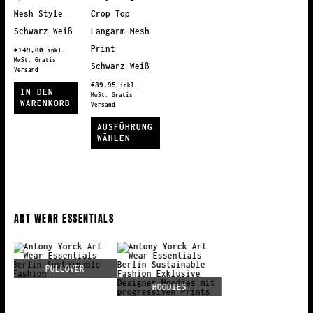
Optionen
auf
Optionen
Mesh Style
Crop Top
können
der
können
Schwarz Weiß
Langarm Mesh
auf
Produktseite
auf
Print
€
149,00
inkl.
der
gewählt
der
MwSt. Gratis
Schwarz Weiß
Versand
Produktseite
werden
Produktseite
€
89,95
inkl.
IN DEN
gewählt
gewählt
MwSt. Gratis
WARENKORB
Versand
werden
werden
AUSFÜHRUNG
WÄHLEN
Dieses
Produkt
weist
mehrere
ART WEAR ESSENTIALS
Varianten
auf.
Die
Optionen
HOODIES
können