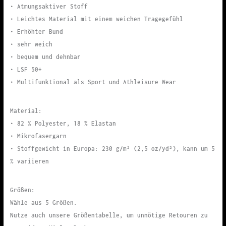
• Atmungsaktiver Stoff
• Leichtes Material mit einem weichen Tragegefühl
• Erhöhter Bund
• sehr weich
• bequem und dehnbar
• LSF 50+
• Multifunktional als Sport und Athleisure Wear
Material:
• 82 % Polyester, 18 % Elastan
• Mikrofasergarn
• Stoffgewicht in Europa: 230 g/m² (2,5 oz/yd²), kann um 5
% variieren
Größen:
Wähle aus 5 Größen.
Nutze auch unsere Größentabelle, um unnötige Retouren zu