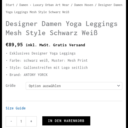
Start
/
Damen • Luxury Urban Art Wear
/
Damen Hosen
/ Designer Damen
Yoga Leggings Mesh Style Schwarz Weiß
Designer Damen Yoga Leggings
Mesh Style Schwarz Weiß
€
89,95
inkl. MwSt. Gratis Versand
• Exklusives Designer Yoga Leggings
• Farbe: schwarz weiß, Muster: Mesh Print
• Style: Gallonstreifen mit Logo seitlich
• Brand: ANTONY YORCK
Größe
Size Guide
Designer
IN DEN WARENKORB
-
+
Damen