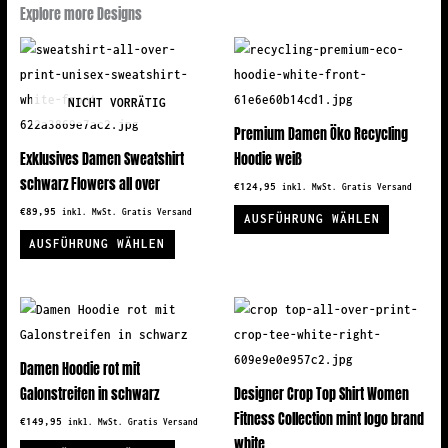
Explore more Designs
NICHT VORRÄTIG
Premium Damen Öko Recycling
Exklusives Damen Sweatshirt
Hoodie weiß
schwarz Flowers all over
€
124,95
inkl. MwSt. Gratis Versand
Dieses
€
89,95
inkl. MwSt. Gratis Versand
AUSFÜHRUNG WÄHLEN
Dieses
Produkt
AUSFÜHRUNG WÄHLEN
Produkt
weist
weist
mehrere
mehrere
Variante
Varianten
auf.
auf.
Die
Damen Hoodie rot mit
Die
Optionen
Galonstreifen in schwarz
Designer Crop Top Shirt Women
Optionen
können
Fitness Collection mint logo brand
€
149,95
inkl. MwSt. Gratis Versand
können
auf
white
Dieses