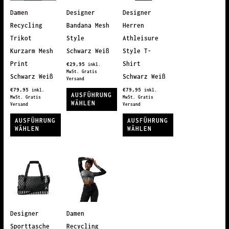
Damen
Designer
Designer
Recycling
Bandana Mesh
Herren
Trikot
Style
Athleisure
Kurzarm Mesh
Schwarz Weiß
Style T-
Print
Shirt
€
29,95
inkl.
MwSt. Gratis
Schwarz Weiß
Schwarz Weiß
Versand
€
79,95
€
79,95
inkl.
inkl.
AUSFÜHRUNG
MwSt. Gratis
MwSt. Gratis
WÄHLEN
Versand
Versand
Dieses
AUSFÜHRUNG
AUSFÜHRUNG
WÄHLEN
WÄHLEN
Produkt
Dieses
weist
Dieses
Produkt
mehrere
Produkt
weist
Varianten
weist
mehrere
auf.
mehrere
Varianten
Die
Varianten
auf.
Optionen
auf.
Designer
Damen
Die
können
Die
Sporttasche
Recycling