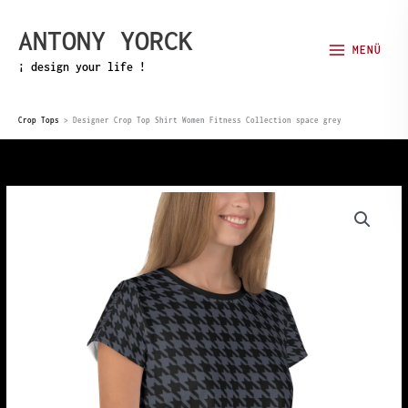
Zum
ANTONY YORCK
Inhalt
MENÜ
springen
¡ design your life !
Crop Tops
>
Designer Crop Top Shirt Women Fitness Collection space grey