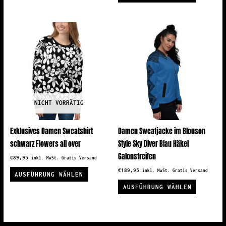
Produkt
auf.
weist
Die
mehrere
Optionen
Variante
können
auf.
auf
Die
der
Optionen
Produktseite
können
gewählt
NICHT VORRÄTIG
auf
werden
der
Exklusives Damen Sweatshirt
Damen Sweatjacke im Blouson
Produkts
schwarz Flowers all over
Style Sky Diver Blau Häkel
gewählt
Galonstreifen
werden
€
89,95
inkl. MwSt. Gratis Versand
Dieses
€
189,95
inkl. MwSt. Gratis Versand
AUSFÜHRUNG WÄHLEN
Produkt
Dieses
AUSFÜHRUNG WÄHLEN
weist
Produkt
mehrere
weist
Varianten
mehrere