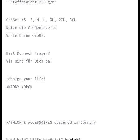
– Stoffgewicht 210 g/m²
Größe: XS, S, M, L, XL, 2XL, 3XL
Nutze die Größentabelle
Wähle Deine Größe.
Hast Du noch Fragen?
Wir sind für Dich da!
¡design your life!
ANTONY YORCK
FASHION & ACCESSOIRES designed in Germany
Need help? Hilfe benötigt?
Kontakt.