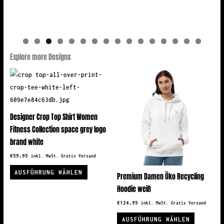
Explore more Designs
Designer Crop Top Shirt Women
Fitness Collection space grey logo
brand white
€
59,95
inkl. MwSt. Gratis Versand
Dieses
AUSFÜHRUNG WÄHLEN
Premium Damen Öko Recycling
Produkt
Hoodie weiß
weist
€
124,95
inkl. MwSt. Gratis Versand
mehrere
Dieses
Varianten
AUSFÜHRUNG WÄHLEN