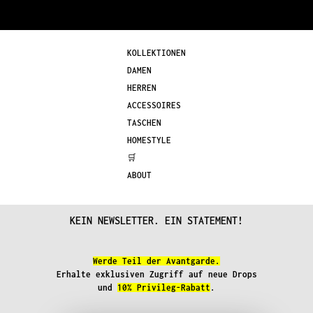
auf.
Variante
Die
auf.
Optionen
Die
KOLLEKTIONEN
können
Optionen
DAMEN
auf
können
HERREN
der
auf
ACCESSOIRES
Produktseite
der
TASCHEN
gewählt
Produkts
HOMESTYLE
werden
gewählt
🛒
werden
ABOUT
KEIN NEWSLETTER. EIN STATEMENT!
Werde Teil der Avantgarde.
Erhalte exklusiven Zugriff auf neue Drops
und
10% Privileg-Rabatt
.