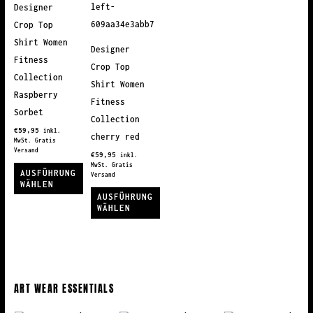
Die
Die
auf.
Designer
Optionen
Optionen
Die
Crop Top
können
können
Optionen
Shirt Women
Designer
auf
auf
können
Fitness
Crop Top
der
der
auf
Collection
Shirt Women
Produktseite
Produktseite
der
Raspberry
Fitness
gewählt
gewählt
Produktseite
Sorbet
Collection
werden
werden
gewählt
€
59,95
inkl.
cherry red
werden
MwSt. Gratis
Versand
€
59,95
inkl.
MwSt. Gratis
AUSFÜHRUNG
Versand
WÄHLEN
AUSFÜHRUNG
Dieses
WÄHLEN
Produkt
Dieses
weist
Produkt
mehrere
weist
Varianten
mehrere
ART WEAR ESSENTIALS
auf.
Varianten
Die