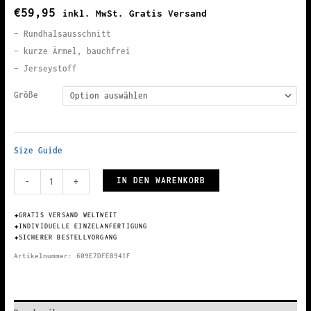
€
59,95
inkl. MwSt. Gratis Versand
– Rundhalsausschnitt
– kurze Ärmel, bauchfrei
– Jerseystoff
Größe
Size Guide
Designer
IN DEN WARENKORB
-
+
Crop
Top
✦
GRATIS VERSAND WELTWEIT
✦
INDIVIDUELLE EINZELANFERTIGUNG
Shirt
✦
SICHERER BESTELLVORGANG
Women
Artikelnummer:
609E7DFEB941F
Fitness
Collection
space