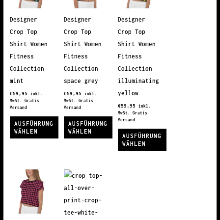
Designer
Designer
Designer
Crop Top
Crop Top
Crop Top
Shirt Women
Shirt Women
Shirt Women
Fitness
Fitness
Fitness
Collection
Collection
Collection
mint
space grey
illuminating
yellow
€
59,95
€
59,95
inkl.
inkl.
MwSt. Gratis
MwSt. Gratis
€
59,95
inkl.
Versand
Versand
MwSt. Gratis
Versand
AUSFÜHRUNG
AUSFÜHRUNG
WÄHLEN
WÄHLEN
AUSFÜHRUNG
WÄHLEN
Dieses
Dieses
Produkt
Produkt
Dieses
weist
weist
Produkt
mehrere
mehrere
weist
Varianten
Varianten
mehrere
auf.
auf.
Varianten